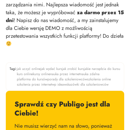
zarządzania nimi. Najlepsza wiadomość jest jednak
taka, że możesz je wypróbować
za darmo przez 15
dni
! Napisz do nas wiadomość, a my zainstalujemy
dla Ciebie wersję DEMO z możliwością
przetestowania wszystkich funkcji platformy! Do dzieła
Tagi:
jak uczyć online
jak wydać kurs
jak zrobić kurs
jakie narzędzia do kursu
kurs online
kursy online
nauka przez internet
nauka zdalna
platforma do kursów
porady dla szkoleniowców
szkolenia online
szkolenia przez internet
wp idea
wskazówki dla szkoleniowców
Sprawdź czy Publigo jest dla
Ciebie!
Nie musisz wierzyć nam na słowo, ponieważ