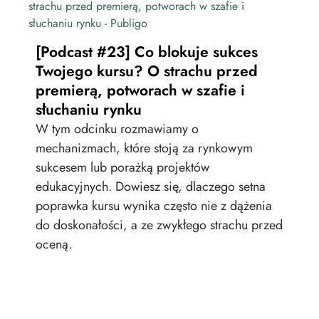
[Po
[Podcast #23] Co blokuje sukces
onl
Twojego kursu? O strachu przed
pr
premierą, potworach w szafie i
tra
słuchaniu rynku
Jak
W tym odcinku rozmawiamy o
zat
mechanizmach, które stoją za rynkowym
skal
sukcesem lub porażką projektów
nie
edukacyjnych. Dowiesz się, dlaczego setna
wie
poprawka kursu wynika często nie z dążenia
zao
do doskonałości, a ze zwykłego strachu przed
oceną.