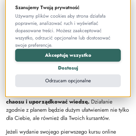
uzupełniać temat
– aby kursant dokładniej
Szanujemy Twoją prywatność
mógł zgłębić temat, który omawialiście, możesz
Używamy plików cookies aby strona działała
poprawnie, analizować ruch i wyświetlać
w materiałach dodatkowych zamieścić np. link
dopasowane treści. Możesz zaakceptować
do ciekawego artykułu, wstawić fragment innego
wszystko, odrzucić opcjonalne lub dostosować
krótkiego szkolenia, dołączyć e-booka itp.
swoje preferencje.
Akceptuję wszystko
Zrób pierwszy krok
Dostosuj
Podobnie jak tradycyjne szkolenia, również szkolenia
Odrzucam opcjonalne
zdalne, muszą odbywać się według ustalonego
wcześniej planu.
W ten sposób można uniknąć
chaosu i uporządkować wiedzę.
Działanie
zgodnie z planem będzie dużym ułatwieniem nie tylko
dla Ciebie, ale również dla Twoich kursantów.
Jeżeli wydanie swojego pierwszego kursu online