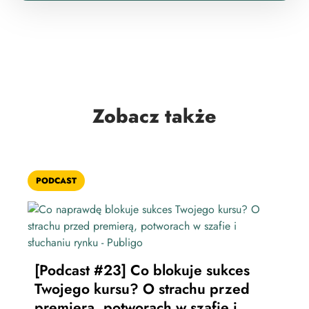
Zobacz także
PODCAST
POD
[Po
[Podcast #23] Co blokuje sukces
onl
Twojego kursu? O strachu przed
pr
premierą, potworach w szafie i