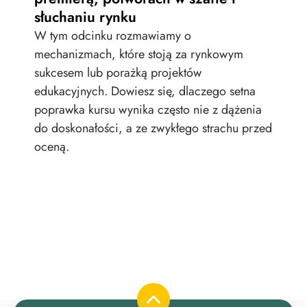
tra
słuchaniu rynku
Jak
W tym odcinku rozmawiamy o
zat
mechanizmach, które stoją za rynkowym
skal
sukcesem lub porażką projektów
nie
edukacyjnych. Dowiesz się, dlaczego setna
wie
poprawka kursu wynika często nie z dążenia
zao
do doskonałości, a ze zwykłego strachu przed
oceną.