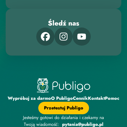
Śledź nas
Wypróbuj za darmo
O Publigo
Cennik
Kontakt
Pomoc
Przetestuj Publigo
Jesteśmy gotowi do działania i czekamy na
Twoją wiadomość:
pytania@publigo.pl