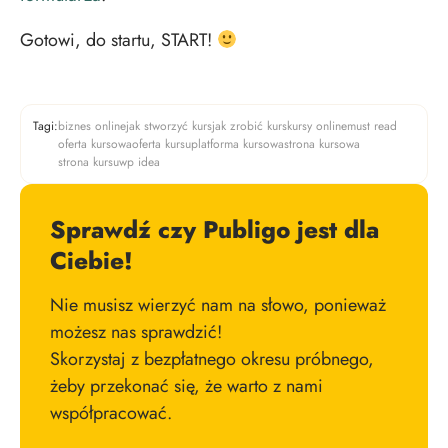
Gotowi, do startu, START!
Tagi:
biznes online
jak stworzyć kurs
jak zrobić kurs
kursy online
must read
oferta kursowa
oferta kursu
platforma kursowa
strona kursowa
strona kursu
wp idea
Sprawdź czy Publigo jest dla
Ciebie!
Nie musisz wierzyć nam na słowo, ponieważ
możesz nas sprawdzić!
Skorzystaj z bezpłatnego okresu próbnego,
żeby przekonać się, że warto z nami
współpracować.