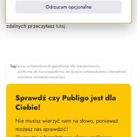
Odrzucam opcjonalne
Więcej o tym jak przenieść swój proces onboardingu
do Internetu i przystosować go do pracowników
zdalnych przeczytasz
tutaj
.
Tagi:
kursy online
onboarding
platforma dla szkoleniowców
platforma do kursów
platforma do kursów online
szkolenia internetowe
szkolenia online
tworzenie kurs
Sprawdź czy Publigo jest dla
Ciebie!
Nie musisz wierzyć nam na słowo, ponieważ
możesz nas sprawdzić!