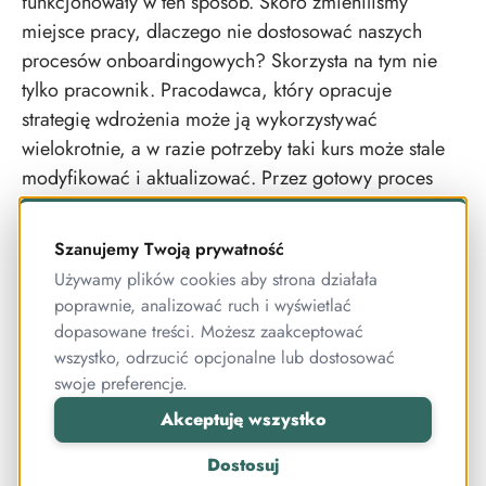
funkcjonowały w ten sposób. Skoro zmieniliśmy
miejsce pracy, dlaczego nie dostosować naszych
procesów onboardingowych? Skorzysta na tym nie
tylko pracownik. Pracodawca, który opracuje
strategię wdrożenia może ją wykorzystywać
wielokrotnie, a w razie potrzeby taki kurs może stale
modyfikować i
aktualizować. Przez gotowy proces
może przechodzić wiele osób na raz, bez potrzeby
synchronizowania kalendarzy nowozatrudnionych,
Szanujemy Twoją prywatność
szefa działu, kadrowej i samego pracodawcy. Ten
Używamy plików cookies aby strona działała
ostatni, jeśli zdecyduje się na oparcie procesu
poprawnie, analizować ruch i wyświetlać
wdrożenia pracownika na platformie dostarczonej
dopasowane treści. Możesz zaakceptować
przez WP Idea, ma możliwość kontroli postępów
wszystko, odrzucić opcjonalne lub dostosować
uczestników elearningu. Co więcej, WP Idea oferuje
swoje preferencje.
kreator kursu, który przeprowadza przez wszystkie
Akceptuję wszystko
kroki układania kursu i ułatwia zaprojektowanie
Dostosuj
zoptymalizowanego procesu onboardingu.