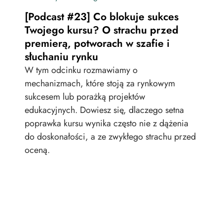
[Po
[Podcast #23] Co blokuje sukces
onl
Twojego kursu? O strachu przed
pr
premierą, potworach w szafie i
tra
słuchaniu rynku
Jak
W tym odcinku rozmawiamy o
zat
mechanizmach, które stoją za rynkowym
skal
sukcesem lub porażką projektów
nie
edukacyjnych. Dowiesz się, dlaczego setna
wie
poprawka kursu wynika często nie z dążenia
zao
do doskonałości, a ze zwykłego strachu przed
oceną.