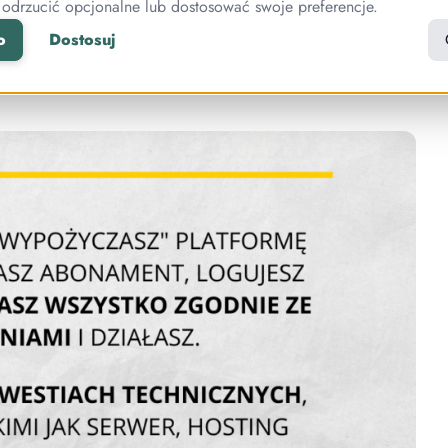
 odrzucić opcjonalne lub dostosować swoje preferencje.
iasz wszystko zgodnie ze swoimi wymaganiami i
h, ponieważ sprawami takimi jak serwer, hosting wideo
o
Dostosuj