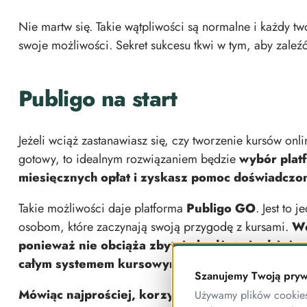
Nie martw się. Takie wątpliwości są normalne i każdy t
swoje możliwości. Sekret sukcesu tkwi w tym, aby zaleźć
Publigo na start
Jeżeli wciąż zastanawiasz się, czy tworzenie kursów onlin
gotowy, to idealnym rozwiązaniem będzie
wybór platf
miesięcznych opłat i zyskasz pomoc doświadczo
Takie możliwości daje platforma
Publigo GO
. Jest to
osobom, które zaczynają swoją przygodę z kursami.
We
ponieważ nie obciąża zbytnio budżetu i odciąża
całym systemem kursowym.
Szanujemy Twoją pryw
Mówiąc najprościej, korzystając z wersji GO “w
Używamy plików cookies 