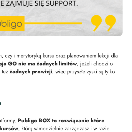
em, czyli merytoryką kursu oraz planowaniem lekcji dla
sja GO nie ma żadnych limitów
, jeżeli chodzi o
 też
żadnych prowizji
, więc przyszłe zyski są tylko
o
atformy.
Publigo BOX to rozwiązanie które
 kursów
, którą samodzielnie zarządzasz i w razie