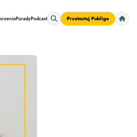
worzenia
Porady
Podcast
Przetestuj Publigo