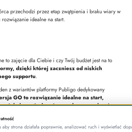
wórca przechodzi przez etap zwątpienia i braku wiary w
 rozwiązanie idealne na start.
e to zajęcie dla Ciebie i czy Twój budżet jest na to
ormy, dzięki której zaczniesz od niskich
nego supportu
.
 jeden z wariantów platformy Publigo dedykowany
rsja GO to rozwiązanie idealne na start,
 w wielu kwestiach związanych z zarządzaniem
atność
ypożyczasz” platformę Publigo na dowolny czas
.
aby strona działała poprawnie, analizować ruch i wyświetlać dop