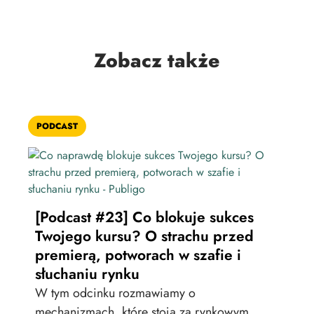
Zobacz także
PODCAST
POD
[Po
[Podcast #23] Co blokuje sukces
onl
Twojego kursu? O strachu przed
pr
premierą, potworach w szafie i
tra
słuchaniu rynku
Jak
W tym odcinku rozmawiamy o
zat
mechanizmach, które stoją za rynkowym
skal