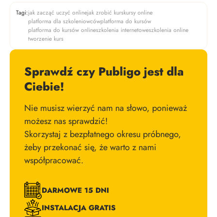
Tagi:
jak zacząć uczyć online
jak zrobić kurs
kursy online
platforma dla szkoleniowców
platforma do kursów
platforma do kursów online
szkolenia internetowe
szkolenia online
tworzenie kurs
Sprawdź czy Publigo jest dla
Ciebie!
Nie musisz wierzyć nam na słowo, ponieważ
możesz nas sprawdzić!
Skorzystaj z bezpłatnego okresu próbnego,
żeby przekonać się, że warto z nami
współpracować.
DARMOWE 15 DNI
INSTALACJA GRATIS