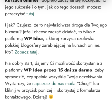
kursach online!
I dopiero zaczynał się rozkręcać! O
jego sukcesie i o tym, jak do tego doszedł, możesz
przeczytać
tutaj
.
I jak? Czujesz, że to najwłaściwsza droga dla Twojego
biznesu? Jeżeli chcesz zacząć działać, to tylko z
platformą
WP Idea,
z której korzysta czołówka
polskiej blogosfery zarabiającej na kursach online.
Kto?
Zobacz tutaj
.
Na dobry start, dajemy Ci możliwość skorzystania z
platformy
WP Idea przez 15 dni za darmo
, żeby
sprawdzić, czy spełnia wszystkie Twoje oczekiwania.
Wystarczy, że
napiszesz do nas maila
“Chcę!” lub
kliknij w przycisk poniżej i skorzystaj z formularza
kontaktowego. Działaj!