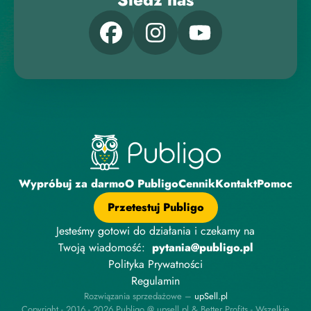
Wypróbuj za darmo
O Publigo
Cennik
Kontakt
Pomoc
Przetestuj Publigo
Jesteśmy gotowi do działania i czekamy na
Twoją wiadomość:
pytania@publigo.pl
Polityka Prywatności
Regulamin
Rozwiązania sprzedażowe –
upSell.pl
Copyright - 2016 - 2026 Publigo @ upsell.pl & Better Profits - Wszelkie