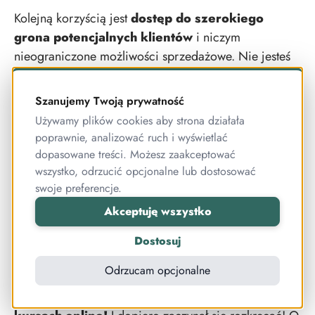
Kolejną korzyścią jest
dostęp do szerokiego
grona potencjalnych klientów
i niczym
nieograniczone możliwości sprzedażowe. Nie jesteś
ograniczony, chociażby ilością miejsc na sali
wykładowej czy tym, że w danym terminie sala jest
Szanujemy Twoją prywatność
zajęta. A z tymi problemami borykają się osoby
Używamy plików cookies aby strona działała
prowadzące szkolenia stacjonarne. Raz nagrany kurs
poprawnie, analizować ruch i wyświetlać
możesz sprzedać dowolnej liczbie osób. Co więcej,
dopasowane treści. Możesz zaakceptować
sprzedaż może być ciągła, bo nie jesteś ograniczony
wszystko, odrzucić opcjonalne lub dostosować
swoje preferencje.
żadnymi terminami, ani miejscem. Dzięki temu
zyskujesz dużą swobodę działania, co może
Akceptuję wszystko
przełożyć się na większe zyski.
Dostosuj
A jeżeli już o zyskach mówimy, to nie jest tajemnicą,
Odrzucam opcjonalne
że na kursach online można sporo zarobić. W 2018
roku
Mirek Burnejko zarobił ponad milion na