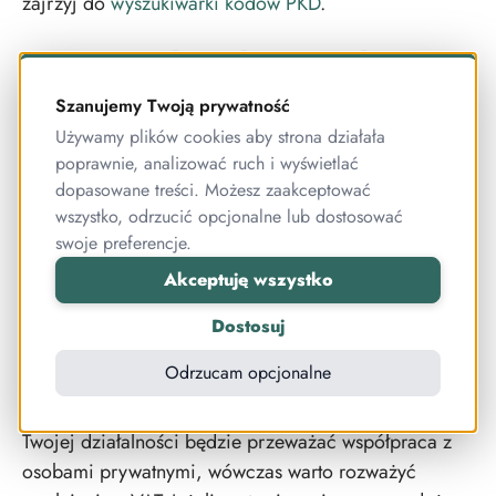
zajrzyj do
wyszukiwarki kodów PKD
.
Czy sprzedając kursy online
muszę być VAT-owcem?
Szanujemy Twoją prywatność
Używamy plików cookies aby strona działała
Założenie działalności gospodarczej nie oznacza, że
poprawnie, analizować ruch i wyświetlać
musisz rejestrować się do podatku VAT. Jaki korzyści
dopasowane treści. Możesz zaakceptować
może Ci to przynieść? Przede wszystkim nie musisz
wszystko, odrzucić opcjonalne lub dostosować
wówczas doliczać do sprzedawanych przez siebie
swoje preferencje.
produktów 23% podatku VAT, a co za tym idzie, Twoje
Akceptuję wszystko
produkty będą tańsze.
Dostosuj
Minusem takiego rozwiązania może być jednak
Odrzucam opcjonalne
współpraca z innymi firmami, bo wówczas tego
podatku nie odliczysz. Jednym słowem, jeżeli w
Twojej działalności będzie przeważać współpraca z
osobami prywatnymi, wówczas warto rozważyć