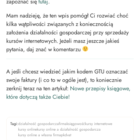
zapoznać się
tutaj
.
Mam nadzieję, że ten wpis pomógł Ci rozwiać choć
kilka wątpliwości związanych z koniecznością
założenia działalności gospodarczej przy sprzedaży
kursów internetowych. Jeżeli masz jeszcze jakieś
pytania, daj znać w komentarzu
A jeśli chcesz wiedzieć jakim kodem GTU oznaczać
swoje faktury (i co to w ogóle jest), to koniecznie
zerknij teraz na ten artykuł:
Nowe przepisy księgowe,
które dotyczą także Ciebie!
Tagi:
działalność gospodarcza
firma
księgowość
kursy internetowe
kursy online
kursy online a działalność gospodarcza
kursy online a własna firma
pkd
vat