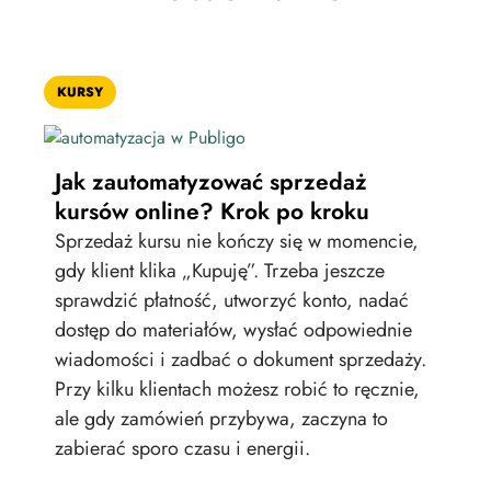
KURSY
POD
Jak zautomatyzować sprzedaż
kursów online? Krok po kroku
[P
Sprzedaż kursu nie kończy się w momencie,
Tw
gdy klient klika „Kupuję”. Trzeba jeszcze
pre
sprawdzić płatność, utworzyć konto, nadać
słu
dostęp do materiałów, wysłać odpowiednie
W t
wiadomości i zadbać o dokument sprzedaży.
mec
Przy kilku klientach możesz robić to ręcznie,
suk
ale gdy zamówień przybywa, zaczyna to
edu
zabierać sporo czasu i energii.
pop