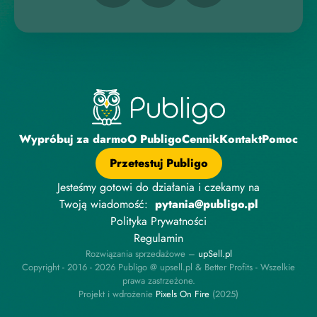
Wypróbuj za darmo
O Publigo
Cennik
Kontakt
Pomoc
Przetestuj Publigo
Jesteśmy gotowi do działania i czekamy na
Twoją wiadomość:
pytania@publigo.pl
Polityka Prywatności
Regulamin
Rozwiązania sprzedażowe –
upSell.pl
Copyright - 2016 - 2026 Publigo @ upsell.pl & Better Profits - Wszelkie
prawa zastrzeżone.
Projekt i wdrożenie
P
i
x
e
l
s
O
n
F
i
r
e
(2025)