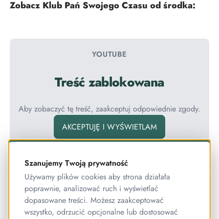
Zobacz Klub Pań Swojego Czasu od środka:
YOUTUBE
Treść zablokowana
Aby zobaczyć tę treść, zaakceptuj odpowiednie zgody.
AKCEPTUJĘ I WYŚWIETLAM
USTAWIENIA PRYWATNOŚCI
Szanujemy Twoją prywatność
Używamy plików cookies aby strona działała
poprawnie, analizować ruch i wyświetlać
dopasowane treści. Możesz zaakceptować
Podcastu możesz wysłuchać również na:
wszystko, odrzucić opcjonalne lub dostosować