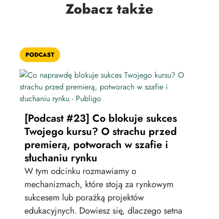
Zobacz także
PODCAST
POD
[Po
[Podcast #23] Co blokuje sukces
onl
Twojego kursu? O strachu przed
pr
premierą, potworach w szafie i
tra
słuchaniu rynku
Jak
W tym odcinku rozmawiamy o
zat
mechanizmach, które stoją za rynkowym
skal
sukcesem lub porażką projektów
nie
edukacyjnych. Dowiesz się, dlaczego setna
wie