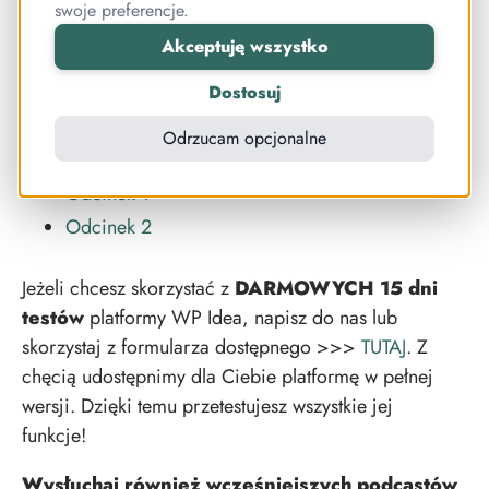
swoje preferencje.
YouTube
Akceptuję wszystko
Apple Podcasts
Spotify
Dostosuj
Odrzucam opcjonalne
Podcast Oli o tym, jak tworzyła swoje kursy:
Odcinek 1
Odcinek 2
Jeżeli chcesz skorzystać z
DARMOWYCH 15 dni
testów
platformy WP Idea, napisz do nas lub
skorzystaj z formularza dostępnego >>>
TUTAJ
. Z
chęcią udostępnimy dla Ciebie platformę w pełnej
wersji. Dzięki temu przetestujesz wszystkie jej
funkcje!
Wysłuchaj również wcześniejszych podcastów