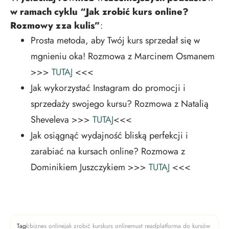
w ramach cyklu “Jak zrobić kurs online?
Rozmowy zza kulis”
:
Prosta metoda, aby Twój kurs sprzedał się w
mgnieniu oka! Rozmowa z Marcinem Osmanem
>>>
TUTAJ
<<<
Jak wykorzystać Instagram do promocji i
sprzedaży swojego kursu? Rozmowa z Natalią
Sheveleva >>>
TUTAJ
<<<
Jak osiągnąć wydajność bliską perfekcji i
zarabiać na kursach online? Rozmowa z
Dominikiem Juszczykiem >>>
TUTAJ
<<<
Tagi:
biznes online
jak zrobić kurs
kurs online
must read
platforma do kursów