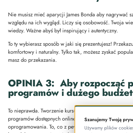
Nie musisz mieć aparycji James Bonda aby nagrywać szk
względu na ich wygląd. Liczy się osobowość. Twoja wie
wiedzy. Ważne abyś był inspirujący i autentyczny.
To ty wybierasz sposób w jaki się prezentujesz! Przekaz
komfortowy i naturalny. Tylko tak, możesz zyskać popul
masz do przekazania.
OPINIA 3: Aby rozpocząć p
programów i dużego budżet
To nieprawda. Tworzenie kursu online można rozpoczą
programów dostępnych online. Nie potrzebujesz profesj
Szanujemy Twoją pryw
oprogramowania. To, co z pewnością przyda się na start
Używamy plików cookies 