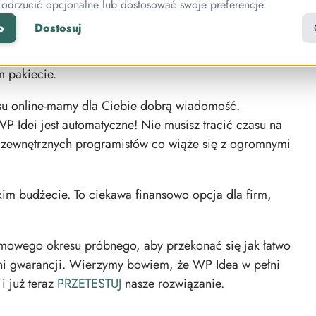
a tysięcy złotych, gdy dopiero rozpoczynasz swoją
 odrzucić opcjonalne lub dostosować swoje preferencje.
o
Dostosuj
 usług
Vimeo
. To zewnętrzna, płatna usługa, lecz w
m pakiecie.
ursu online-mamy dla Ciebie dobrą wiadomość.
P Idei jest automatyczne! Nie musisz tracić czasu na
u zewnętrznych programistów co wiąże się z ogromnymi
lkim budżecie. To ciekawa finansowo opcja dla firm,
owego okresu próbnego, aby przekonać się jak łatwo
 dni gwarancji. Wierzymy bowiem, że WP Idea w pełni
i już teraz
PRZETESTUJ
nasze rozwiązanie.