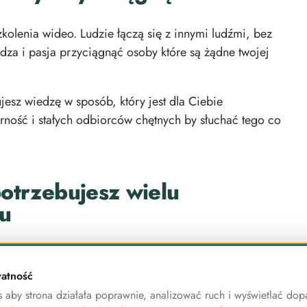
olenia wideo. Ludzie łączą się z innymi ludźmi, bez
dza i pasja przyciągnąć osoby które są żądne twojej
ujesz wiedzę w sposób, który jest dla Ciebie
arność i stałych odbiorców chętnych by słuchać tego co
otrzebujesz wielu
u
ć od zwykłego smartfonu i często darmowych
onalnej technologii i dostępów do drogiego
atność
 to platforma do stworzenia kursu, która zapewni Ci
aby strona działała poprawnie, analizować ruch i wyświetlać dop