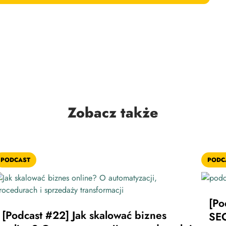
Zobacz także
PODCAST
PODC
[Po
[Podcast #22] Jak skalować biznes
SE