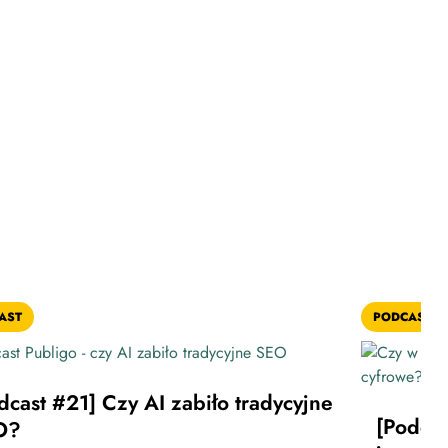
AST
PODCAST
dcast #21] Czy AI zabiło tradycyjne
[Podca
O?