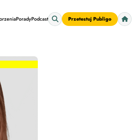
worzenia
Porady
Podcast
Przetestuj Publigo