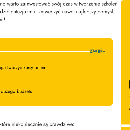
wno warto zainwestować swój czas w tworzenie szkoleń
studzić entuzjazm i zniweczyć nawet najlepszy pomysł.
mi!
ZWIŃ
−
ogą tworzyć kursy online
 dużego budżetu
 które niekoniecznie są prawdziwe: