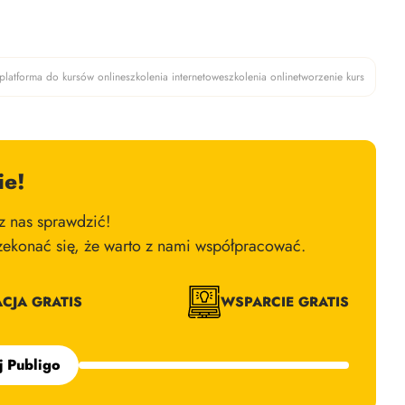
platforma do kursów online
szkolenia internetowe
szkolenia online
tworzenie kurs
ie!
 nas sprawdzić!
zekonać się, że warto z nami współpracować.
ACJA GRATIS
WSPARCIE GRATIS
j Publigo