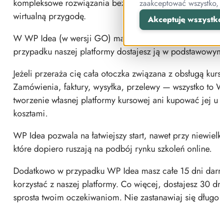
kompleksowe rozwiązania bez konieczności inwestowani
zaakceptować wszystko,
wirtualną przygodę.
Akceptuję wszystk
W WP Idea (w wersji GO) masz zapewniony dostęp do
przypadku naszej platformy dostajesz ją w podstawowy
Jeżeli przeraża cię cała otoczka związana z obsługą k
Zamówienia, faktury, wysyłka, przelewy — wszystko to W
tworzenie własnej platformy kursowej ani kupować jej 
kosztami.
WP Idea pozwala na łatwiejszy start, nawet przy niewie
które dopiero ruszają na podbój rynku szkoleń online.
Dodatkowo w przypadku WP Idea masz całe 15 dni darm
korzystać z naszej platformy. Co więcej, dostajesz 30
sprosta twoim oczekiwaniom. Nie zastanawiaj się długo 