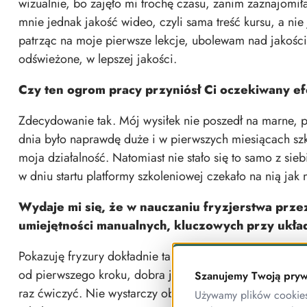
wizualnie, bo zajęło mi trochę czasu, zanim zaznajomi
mnie jednak jakość wideo, czyli sama treść kursu, a nie 
patrząc na moje pierwsze lekcje, ubolewam nad jakośc
odświeżone, w lepszej jakości.
Czy ten ogrom pracy przyniósł Ci oczekiwany e
Zdecydowanie tak. Mój wysiłek nie poszedł na marne, 
dnia było naprawdę duże i w pierwszych miesiącach szko
moja działalność. Natomiast nie stało się to samo z sie
w dniu startu platformy szkoleniowej czekało na nią jak 
Wydaje mi się, że w nauczaniu fryzjerstwa przez
umiejętności manualnych, kluczowych przy układa
Pokazuję fryzury dokładnie tak, jak robiłabym to na szk
od pierwszego kroku, dobra jakość video. Reszta leży p
Szanujemy Twoją pryw
raz ćwiczyć. Nie wystarczy obejrzeć szkolenia, żeby nau
Używamy plików cookies 