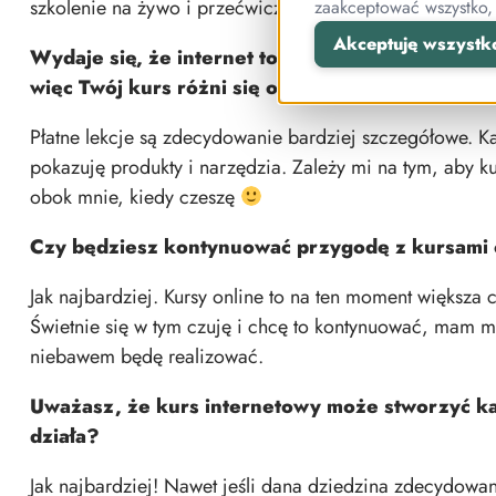
szkolenie na żywo i przećwiczyć na nim materiał tylko r
zaakceptować wszystko,
Akceptuję wszystk
Wydaje się, że internet to miejsce, w którym 
więc Twój kurs różni się od tutoriali dostępnych
Płatne
lekcje są zdecydowanie bardziej szczegółowe. K
pokazuję produkty i narzędzia. Zależy mi na tym, aby ku
obok mnie, kiedy czeszę
Czy będziesz kontynuować przygodę z kursami 
Jak najbardziej. Kursy online to na ten moment większa 
Świetnie się w tym czuję i chcę to kontynuować, mam m
niebawem będę realizować.
Uważasz, że kurs internetowy może stworzyć każ
działa?
Jak najbardziej! Nawet jeśli dana dziedzina zdecydowan