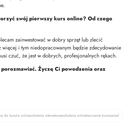
ne.
worzyć swój pierwszy kurs online? Od czego
olecam zainwestować w dobry sprzęt lub zlecić
oraz więcej i tym niedopracowanym będzie zdecydowanie
 musi czuć, że jest w dobrych, profesjonalnych rękach.
mi porozmawiać. Życzę Ci powodzenia oraz
rma do kursów online
szkolenia internetowe
szkolenia online
tworzenie kurs
wywiad