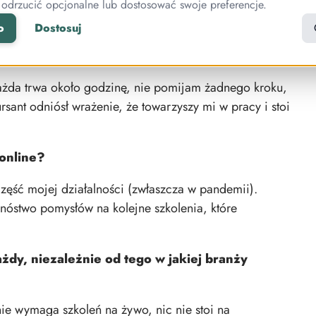
az. To wymaga ciągłej pracy.
 odrzucić opcjonalne lub dostosować swoje preferencje.
o
Dostosuj
można dostać mnóstwo darmowej wiedzy. Czym
 w internecie?
ażda trwa około godzinę, nie pomijam żadnego kroku,
rsant odniósł wrażenie, że towarzyszy mi w pracy i stoi
online?
część mojej działalności (zwłaszcza w pandemii).
nóstwo pomysłów na kolejne szkolenia, które
dy, niezależnie od tego w jakiej branży
ie wymaga szkoleń na żywo, nic nie stoi na