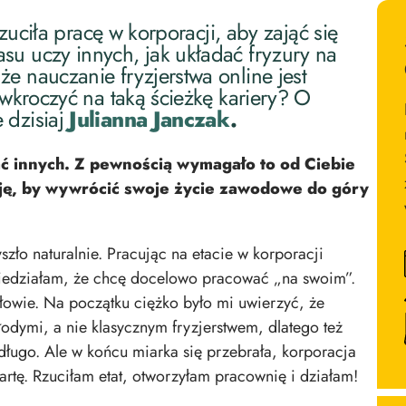
Rzuciła pracę w korporacji, aby zająć się
su uczy innych, jak układać fryzury na
e nauczanie fryzjerstwa online jest
 wkroczyć na taką ścieżkę kariery? O
 dzisiaj
Julianna Janczak
.
sać innych. Z pewnością wymagało to od Ciebie
zję, by wywrócić swoje życie zawodowe do góry
zło naturalnie. Pracując na etacie w korporacji
wiedziałam, że chcę docelowo pracować „na swoim”.
głowie. Na początku ciężko było mi uwierzyć, że
dymi, a nie klasycznym fryzjerstwem, dlatego też
ługo. Ale w końcu miarka się przebrała, korporacja
rtę. Rzuciłam etat, otworzyłam pracownię i działam!