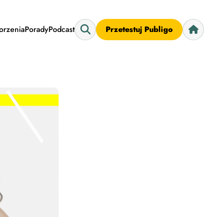
worzenia
Porady
Podcast
Przetestuj Publigo