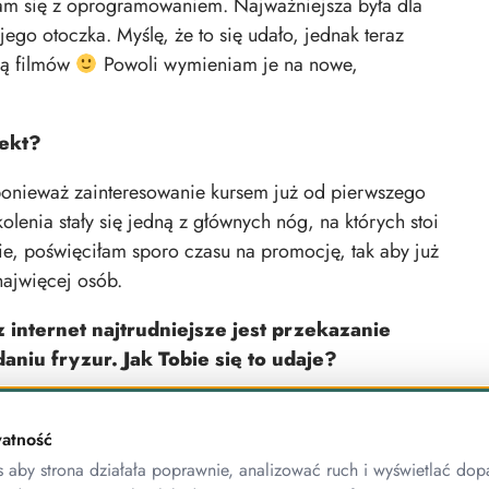
łam się z oprogramowaniem. Najważniejsza była dla
jego otoczka. Myślę, że to się udało, jednak teraz
ią filmów
Powoli wymieniam je na nowe,
fekt?
ponieważ zainteresowanie kursem już od pierwszego
lenia stały się jedną z głównych nóg, na których stoi
bie, poświęciłam sporo czasu na promocję, tak aby już
najwięcej osób.
 internet najtrudniejsze jest przekazanie
niu fryzur. Jak Tobie się to udaje?
oleniu na żywo. Bliskie kadry, szczegółowe tłumaczenie
o stronie kursanta – musi ćwiczyć, ćwiczyć i jeszcze
atność
czyć się fryzury, tak jak nie wystarczy pójść na
aby strona działała poprawnie, analizować ruch i wyświetlać dop