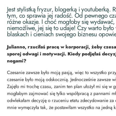
Jest stylistką fryzur, blogerką i youtuberką. 
tym, co sprawia jej radość. Od pewnego cza
różne okazje. I choć mogłoby się wydawać, ż
niemożliwe, jej się to udaje! Czy warto było
blaskach i cieniach swojego biznesu opowie
Julianno, rzuciłaś pracę w korporacji, żeby cze
sporej odwagi i motywacji. Kiedy podjęłaś decy
nogami?
Czesanie zawsze było moją pasją, więc to wszystko przys
czesanie było moją odskocznią. Jednocześnie zawsze 
Zajęło mi trochę czasu, zanim ten plan ułożył mi się w 
mogłabym zajmować się tylko współpracą z pannami mło
odwlekałam decyzję o rzuceniu etatu zdecydowanie za d
mnie wymęczyła tak, że postawiłam wszystko na jedną ka