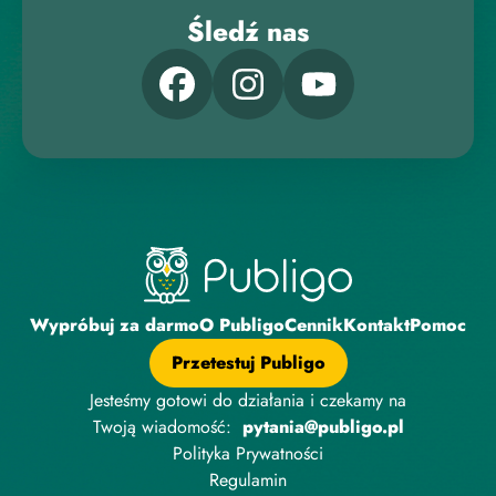
Śledź nas
Wypróbuj za darmo
O Publigo
Cennik
Kontakt
Pomoc
Przetestuj Publigo
Jesteśmy gotowi do działania i czekamy na
Twoją wiadomość:
pytania@publigo.pl
Polityka Prywatności
Regulamin