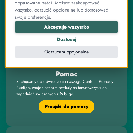
dopasowane treści. Możesz zaakceptować
Publigo to rozwiązanie opracowane przez stabilny
wszystko, odrzucić opcjonalne lub dostosować
zespół przyjaciół, którzy jednocześnie są ekspertami od
programowania.
swoje preferencje.
Akceptuję wszystko
Pracujemy razem od lat, zarówno przy systemie
sprzedaży kursów, jak i wielu innych projektach
Dostosuj
związanych z internetem, IT, elektroniką czy sprzedażą
online.
Odrzucam opcjonalne
Pomoc
Zachęcamy do odwiedzenia naszego Centrum Pomocy
Publigo, znajdziesz tam artykuły na temat wszystkich
zagadnień związanych z Publigo.
Przejdź do pomocy