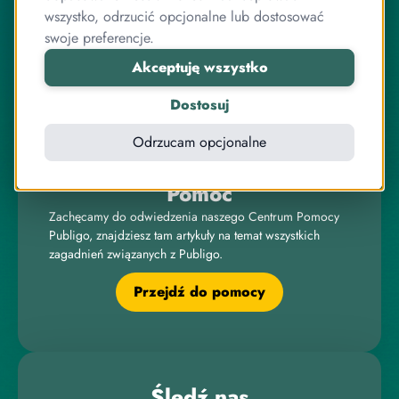
zespół przyjaciół, którzy jednocześnie są ekspertami od
wszystko, odrzucić opcjonalne lub dostosować
programowania.
swoje preferencje.
Pracujemy razem od lat, zarówno przy systemie
Akceptuję wszystko
sprzedaży kursów, jak i wielu innych projektach
związanych z internetem, IT, elektroniką czy sprzedażą
Dostosuj
online.
Odrzucam opcjonalne
Pomoc
Zachęcamy do odwiedzenia naszego Centrum Pomocy
Publigo, znajdziesz tam artykuły na temat wszystkich
zagadnień związanych z Publigo.
Przejdź do pomocy
Śledź nas