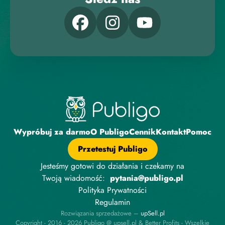
Wypróbuj za darmo
O Publigo
Cennik
Kontakt
Pomoc
Przetestuj Publigo
Jesteśmy gotowi do działania i czekamy na
Twoją wiadomość:
pytania@publigo.pl
Polityka Prywatności
Regulamin
Rozwiązania sprzedażowe –
upSell.pl
Copyright - 2016 - 2026 Publigo @ upsell.pl & Better Profits - Wszelkie