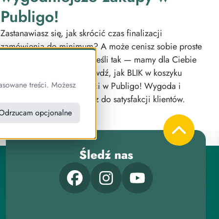
Publigo!
Zastanawiasz się, jak skrócić czas finalizacji
zamówienia do minimum? A może cenisz sobie proste
i intuicyjne rozwiązania? Jeśli tak — mamy dla Ciebie
świetną wiadomość! Sprawdź, jak BLIK w koszyku
asowane treści. Możesz
usprawnia proces płatności w Publigo! Wygoda i
szybkość płatności to klucz do satysfakcji klientów.
Odrzucam opcjonalne
Śledź nas