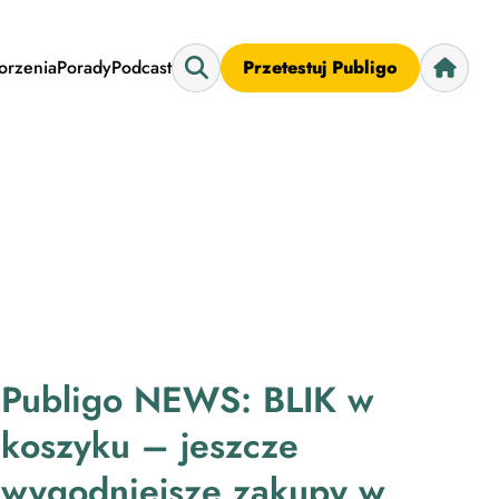
worzenia
Porady
Podcast
Przetestuj Publigo
Publigo NEWS: BLIK w
koszyku – jeszcze
wygodniejsze zakupy w