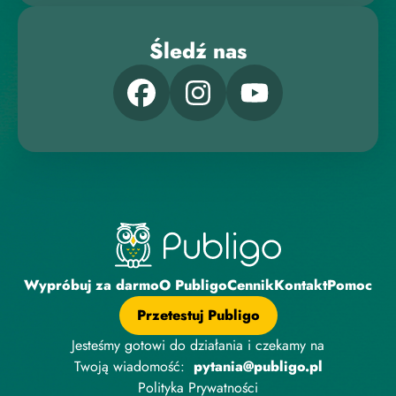
Śledź nas
Wypróbuj za darmo
O Publigo
Cennik
Kontakt
Pomoc
Przetestuj Publigo
Jesteśmy gotowi do działania i czekamy na
Twoją wiadomość:
pytania@publigo.pl
Polityka Prywatności