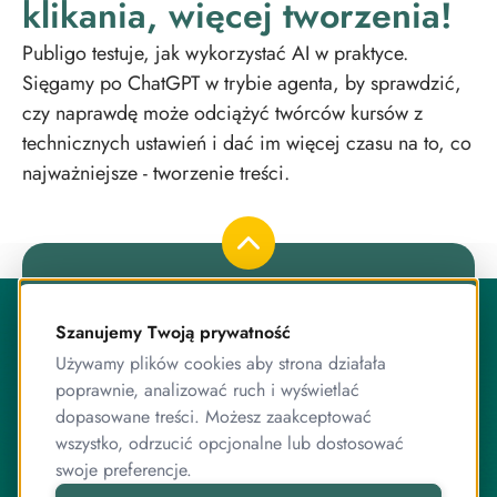
klikania, więcej tworzenia!
Publigo testuje, jak wykorzystać AI w praktyce.
Sięgamy po ChatGPT w trybie agenta, by sprawdzić,
czy naprawdę może odciążyć twórców kursów z
technicznych ustawień i dać im więcej czasu na to, co
najważniejsze - tworzenie treści.
O Publigo
Publigo to rozwiązanie opracowane przez stabilny
Szanujemy Twoją prywatność
zespół przyjaciół, którzy jednocześnie są ekspertami od
Używamy plików cookies aby strona działała
programowania.
poprawnie, analizować ruch i wyświetlać
Pracujemy razem od lat, zarówno przy systemie
dopasowane treści. Możesz zaakceptować
sprzedaży kursów, jak i wielu innych projektach
wszystko, odrzucić opcjonalne lub dostosować
związanych z internetem, IT, elektroniką czy sprzedażą
swoje preferencje.
online.