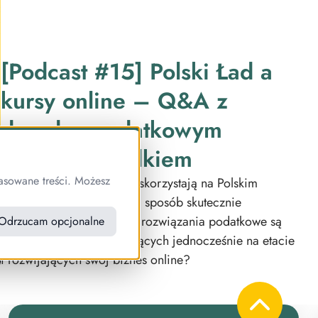
[Podcast #15] Polski Ład a
kursy online – Q&A z
doradcą podatkowym
Michałem Wilkiem
asowane treści. Możesz
Czy twórcy kursów online skorzystają na Polskim
Ładzie, czy stracą? W jaki sposób skutecznie
zmniejszyć podatki? Jakie rozwiązania podatkowe są
Odrzucam opcjonalne
najlepsze dla osób pracujących jednocześnie na etacie
i rozwijających swój biznes online?