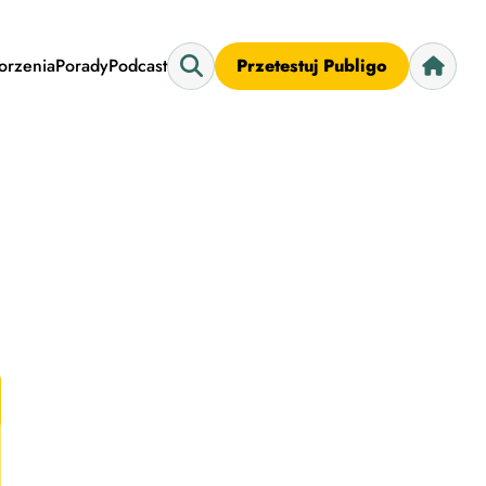
worzenia
Porady
Podcast
Przetestuj Publigo