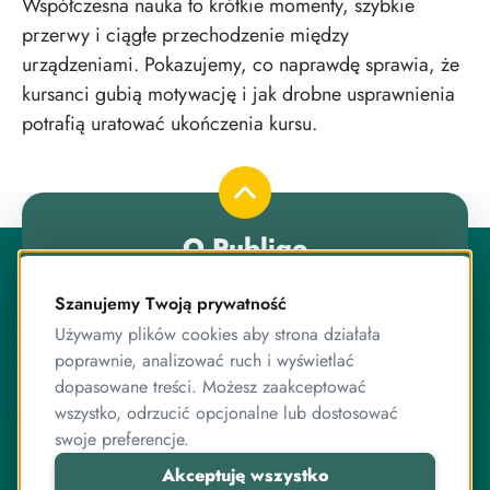
Współczesna nauka to krótkie momenty, szybkie
przerwy i ciągłe przechodzenie między
urządzeniami. Pokazujemy, co naprawdę sprawia, że
kursanci gubią motywację i jak drobne usprawnienia
potrafią uratować ukończenia kursu.
O Publigo
Publigo to rozwiązanie opracowane przez stabilny
zespół przyjaciół, którzy jednocześnie są ekspertami od
Szanujemy Twoją prywatność
programowania.
Używamy plików cookies aby strona działała
poprawnie, analizować ruch i wyświetlać
Pracujemy razem od lat, zarówno przy systemie
sprzedaży kursów, jak i wielu innych projektach
dopasowane treści. Możesz zaakceptować
związanych z internetem, IT, elektroniką czy sprzedażą
wszystko, odrzucić opcjonalne lub dostosować
online.
swoje preferencje.
Akceptuję wszystko