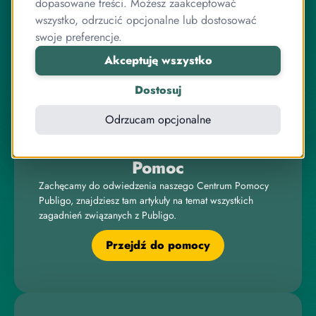
Publigo to rozwiązanie opracowane przez stabilny
dopasowane treści. Możesz zaakceptować
zespół przyjaciół, którzy jednocześnie są ekspertami od
wszystko, odrzucić opcjonalne lub dostosować
programowania.
swoje preferencje.
Pracujemy razem od lat, zarówno przy systemie
Akceptuję wszystko
sprzedaży kursów, jak i wielu innych projektach
związanych z internetem, IT, elektroniką czy sprzedażą
Dostosuj
online.
Odrzucam opcjonalne
Pomoc
Zachęcamy do odwiedzenia naszego Centrum Pomocy
Publigo, znajdziesz tam artykuły na temat wszystkich
zagadnień związanych z Publigo.
Przejdź do pomocy