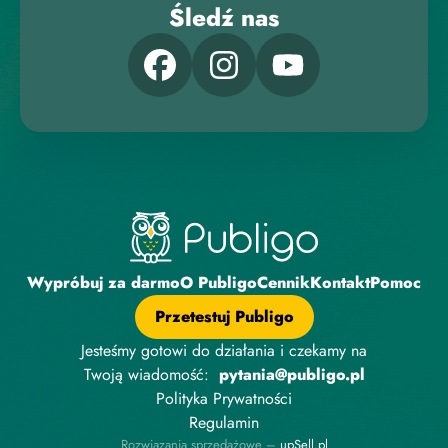
Śledź nas
Wypróbuj za darmo
O Publigo
Cennik
Kontakt
Pomoc
Przetestuj Publigo
Jesteśmy gotowi do działania i czekamy na
Twoją wiadomość:
pytania@publigo.pl
Polityka Prywatności
Regulamin
Rozwiązania sprzedażowe –
upSell.pl