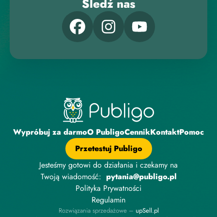
Śledź nas
Wypróbuj za darmo
O Publigo
Cennik
Kontakt
Pomoc
Przetestuj Publigo
Jesteśmy gotowi do działania i czekamy na
Twoją wiadomość:
pytania@publigo.pl
Polityka Prywatności
Regulamin
Rozwiązania sprzedażowe –
upSell.pl