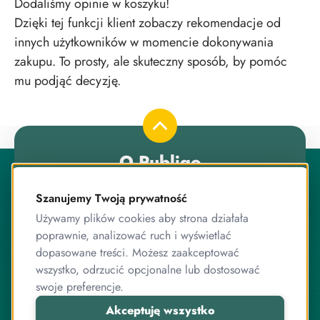
Dodaliśmy opinie w koszyku!
Dzięki tej funkcji klient zobaczy rekomendacje od
innych użytkowników w momencie dokonywania
zakupu. To prosty, ale skuteczny sposób, by pomóc
mu podjąć decyzję.
O Publigo
Publigo to rozwiązanie opracowane przez stabilny
zespół przyjaciół, którzy jednocześnie są ekspertami od
Szanujemy Twoją prywatność
programowania.
Używamy plików cookies aby strona działała
poprawnie, analizować ruch i wyświetlać
Pracujemy razem od lat, zarówno przy systemie
sprzedaży kursów, jak i wielu innych projektach
dopasowane treści. Możesz zaakceptować
związanych z internetem, IT, elektroniką czy sprzedażą
wszystko, odrzucić opcjonalne lub dostosować
online.
swoje preferencje.
Akceptuję wszystko