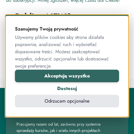
Publigo NEWS:
Samodzielna zmiana karty
Szanujemy Twoją prywatność
do subskrypcji. Mniej
Używamy plików cookies aby strona działała
poprawnie, analizować ruch i wyświetlać
zgłoszeń, więcej czasu dla
dopasowane treści. Możesz zaakceptować
Ciebie!
wszystko, odrzucić opcjonalne lub dostosować
swoje preferencje.
Akceptuję wszystko
Dostosuj
O Publigo
Odrzucam opcjonalne
Publigo to rozwiązanie opracowane przez stabilny
zespół przyjaciół, którzy jednocześnie są ekspertami od
programowania.
Pracujemy razem od lat, zarówno przy systemie
sprzedaży kursów, jak i wielu innych projektach