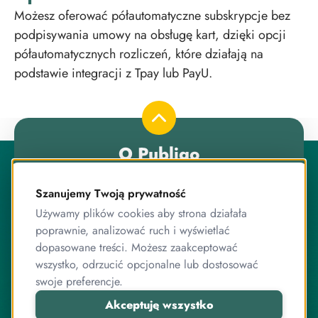
Możesz oferować półautomatyczne subskrypcje bez
podpisywania umowy na obsługę kart, dzięki opcji
półautomatycznych rozliczeń, które działają na
podstawie integracji z Tpay lub PayU.
O Publigo
Publigo to rozwiązanie opracowane przez stabilny
zespół przyjaciół, którzy jednocześnie są ekspertami od
Szanujemy Twoją prywatność
programowania.
Używamy plików cookies aby strona działała
Pracujemy razem od lat, zarówno przy systemie
poprawnie, analizować ruch i wyświetlać
sprzedaży kursów, jak i wielu innych projektach
dopasowane treści. Możesz zaakceptować
związanych z internetem, IT, elektroniką czy sprzedażą
wszystko, odrzucić opcjonalne lub dostosować
online.
swoje preferencje.
Akceptuję wszystko