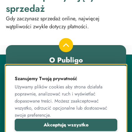
sprzedaż
Gdy zaczynasz sprzedaż online, najwięcej
wątpliwości zwykle dotyczy płatności.
O Publigo
Publigo to rozwiązanie opracowane przez stabilny
zespół przyjaciół, którzy jednocześnie są ekspertami od
Szanujemy Twoją prywatność
programowania.
Używamy plików cookies aby strona działała
Pracujemy razem od lat, zarówno przy systemie
poprawnie, analizować ruch i wyświetlać
sprzedaży kursów, jak i wielu innych projektach
dopasowane treści. Możesz zaakceptować
związanych z internetem, IT, elektroniką czy sprzedażą
wszystko, odrzucić opcjonalne lub dostosować
online.
swoje preferencje.
Akceptuję wszystko