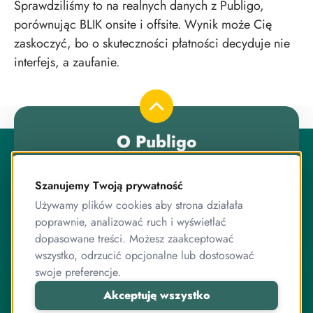
Sprawdziliśmy to na realnych danych z Publigo,
porównując BLIK onsite i offsite. Wynik może Cię
zaskoczyć, bo o skuteczności płatności decyduje nie
interfejs, a zaufanie.
O Publigo
Publigo to rozwiązanie opracowane przez stabilny
zespół przyjaciół, którzy jednocześnie są ekspertami od
Szanujemy Twoją prywatność
programowania.
Używamy plików cookies aby strona działała
Pracujemy razem od lat, zarówno przy systemie
poprawnie, analizować ruch i wyświetlać
sprzedaży kursów, jak i wielu innych projektach
dopasowane treści. Możesz zaakceptować
związanych z internetem, IT, elektroniką czy sprzedażą
wszystko, odrzucić opcjonalne lub dostosować
online.
swoje preferencje.
Akceptuję wszystko