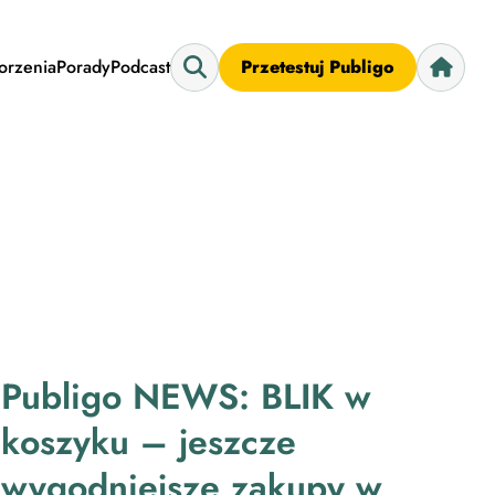
worzenia
Porady
Podcast
Przetestuj Publigo
Publigo NEWS: BLIK w
koszyku – jeszcze
wygodniejsze zakupy w