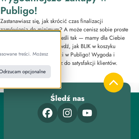
Publigo!
Zastanawiasz się, jak skrócić czas finalizacji
zamówienia do minimum? A może cenisz sobie proste
i intuicyjne rozwiązania? Jeśli tak — mamy dla Ciebie
świetną wiadomość! Sprawdź, jak BLIK w koszyku
asowane treści. Możesz
usprawnia proces płatności w Publigo! Wygoda i
szybkość płatności to klucz do satysfakcji klientów.
Odrzucam opcjonalne
Śledź nas