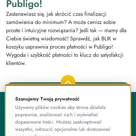
Publigo!
Zastanawiasz się, jak skrócić czas finalizacji
zamówienia do minimum? A może cenisz sobie
proste i intuicyjne rozwiązania? Jeśli tak — mamy dla
Ciebie świetną wiadomość! Sprawdź, jak BLIK w
koszyku usprawnia proces płatności w Publigo!
Wygoda i szybkość płatności to klucz do satysfakcji
klientów.
O Publigo
Szanujemy Twoją prywatność
Publigo to rozwiązanie opracowane przez stabilny
Używamy plików cookies aby strona działała
zespół przyjaciół, którzy jednocześnie są ekspertami od
poprawnie, analizować ruch i wyświetlać
programowania.
dopasowane treści. Możesz zaakceptować
wszystko, odrzucić opcjonalne lub dostosować
Pracujemy razem od lat, zarówno przy systemie
sprzedaży kursów, jak i wielu innych projektach