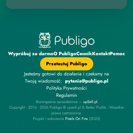
Wypróbuj za darmo
O Publigo
Cennik
Kontakt
Pomoc
Przetestuj Publigo
Jesteśmy gotowi do działania i czekamy na
Twoją wiadomość:
pytania@publigo.pl
Polityka Prywatności
Regulamin
Rozwiązania sprzedażowe –
upSell.pl
Copyright - 2016 - 2026 Publigo @ upsell.pl & Better Profits - Wszelkie
prawa zastrzeżone.
Projekt i wdrożenie
P
i
x
e
l
s
O
n
F
i
r
e
(2025)