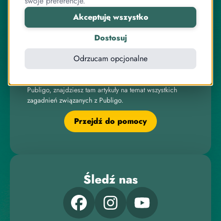
swoje preferencje.
związanych z internetem, IT, elektroniką czy sprzedażą
Akceptuję wszystko
online.
Dostosuj
Odrzucam opcjonalne
Pomoc
Zachęcamy do odwiedzenia naszego Centrum Pomocy
Publigo, znajdziesz tam artykuły na temat wszystkich
zagadnień związanych z Publigo.
Przejdź do pomocy
Śledź nas