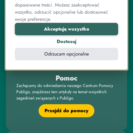
O Publigo
dopasowane treści. Możesz zaakceptować
Publigo to rozwiązanie opracowane przez stabilny
wszystko, odrzucić opcjonalne lub dostosować
zespół przyjaciół, którzy jednocześnie są ekspertami od
swoje preferencje.
programowania.
Akceptuję wszystko
Pracujemy razem od lat, zarówno przy systemie
sprzedaży kursów, jak i wielu innych projektach
Dostosuj
związanych z internetem, IT, elektroniką czy sprzedażą
online.
Odrzucam opcjonalne
Pomoc
Zachęcamy do odwiedzenia naszego Centrum Pomocy
Publigo, znajdziesz tam artykuły na temat wszystkich
zagadnień związanych z Publigo.
Przejdź do pomocy