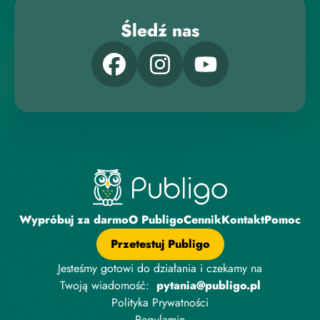
Śledź nas
Wypróbuj za darmo
O Publigo
Cennik
Kontakt
Pomoc
Przetestuj Publigo
Jesteśmy gotowi do działania i czekamy na
Twoją wiadomość:
pytania@publigo.pl
Polityka Prywatności
Regulamin