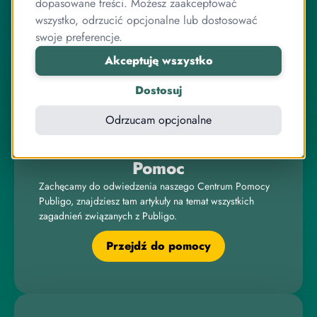
Publigo to rozwiązanie opracowane przez stabilny
dopasowane treści. Możesz zaakceptować
zespół przyjaciół, którzy jednocześnie są ekspertami od
wszystko, odrzucić opcjonalne lub dostosować
programowania.
swoje preferencje.
Pracujemy razem od lat, zarówno przy systemie
Akceptuję wszystko
sprzedaży kursów, jak i wielu innych projektach
związanych z internetem, IT, elektroniką czy sprzedażą
Dostosuj
online.
Odrzucam opcjonalne
Pomoc
Zachęcamy do odwiedzenia naszego Centrum Pomocy
Publigo, znajdziesz tam artykuły na temat wszystkich
zagadnień związanych z Publigo.
Przejdź do pomocy