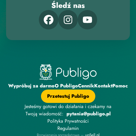
Śledź nas
Wypróbuj za darmo
O Publigo
Cennik
Kontakt
Pomoc
Przetestuj Publigo
Jesteśmy gotowi do działania i czekamy na
Twoją wiadomość:
pytania@publigo.pl
Polityka Prywatności
Regulamin
Rozwiązania sprzedażowe –
upSell.pl