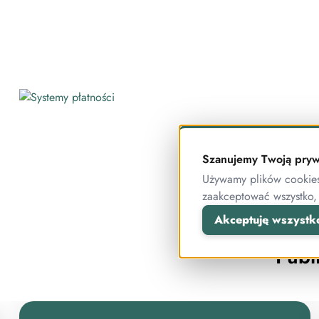
NOWOŚ
Szanujemy Twoją pryw
Używamy plików cookies 
zaakceptować wszystko,
Publ
Akceptuję wszystk
Tera
Publ