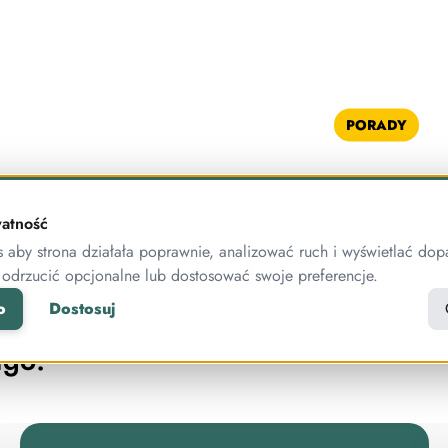
PORADY
CI
atność
aby strona działała poprawnie, analizować ruch i wyświetlać dop
 odrzucić opcjonalne lub dostosować swoje preferencje.
igo NEWS: Korzystasz z Przelewy
o
Dostosuj
z możesz uruchomić subskrypcje w
igo!