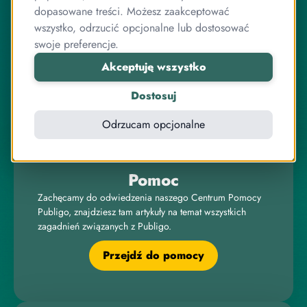
O Publigo
dopasowane treści. Możesz zaakceptować
Publigo to rozwiązanie opracowane przez stabilny
wszystko, odrzucić opcjonalne lub dostosować
zespół przyjaciół, którzy jednocześnie są ekspertami od
swoje preferencje.
programowania.
Akceptuję wszystko
Pracujemy razem od lat, zarówno przy systemie
sprzedaży kursów, jak i wielu innych projektach
Dostosuj
związanych z internetem, IT, elektroniką czy sprzedażą
online.
Odrzucam opcjonalne
Pomoc
Zachęcamy do odwiedzenia naszego Centrum Pomocy
Publigo, znajdziesz tam artykuły na temat wszystkich
zagadnień związanych z Publigo.
Przejdź do pomocy