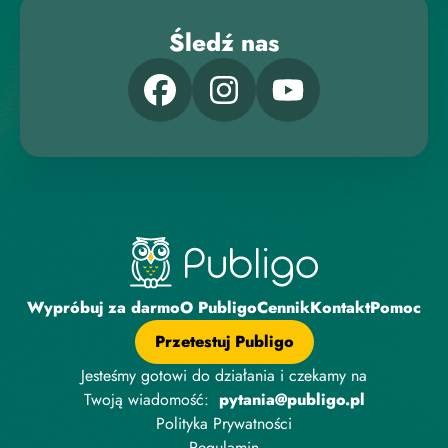
Śledź nas
Wypróbuj za darmo
O Publigo
Cennik
Kontakt
Pomoc
Przetestuj Publigo
Jesteśmy gotowi do działania i czekamy na
Twoją wiadomość:
pytania@publigo.pl
Polityka Prywatności
Regulamin