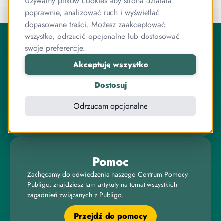
Używamy plików cookies aby strona działała
poprawnie, analizować ruch i wyświetlać
dopasowane treści. Możesz zaakceptować
O Publigo
wszystko, odrzucić opcjonalne lub dostosować
Publigo to rozwiązanie opracowane przez stabilny
swoje preferencje.
zespół przyjaciół, którzy jednocześnie są ekspertami od
Akceptuję wszystko
programowania.
Pracujemy razem od lat, zarówno przy systemie
Dostosuj
sprzedaży kursów, jak i wielu innych projektach
związanych z internetem, IT, elektroniką czy sprzedażą
Odrzucam opcjonalne
online.
Pomoc
Zachęcamy do odwiedzenia naszego Centrum Pomocy
Publigo, znajdziesz tam artykuły na temat wszystkich
zagadnień związanych z Publigo.
Przejdź do pomocy