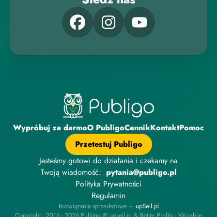
Wypróbuj za darmo
O Publigo
Cennik
Kontakt
Pomoc
Przetestuj Publigo
Jesteśmy gotowi do działania i czekamy na
Twoją wiadomość:
pytania@publigo.pl
Polityka Prywatności
Regulamin
Rozwiązania sprzedażowe –
upSell.pl
Copyright - 2016 - 2026 Publigo @ upsell.pl & Better Profits - Wszelkie