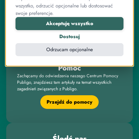
zespół przyjaciół, którzy jednocześnie są ekspertami od
wszystko, odrzucić opcjonalne lub dostosować
programowania.
swoje preferencje.
Pracujemy razem od lat, zarówno przy systemie
Akceptuję wszystko
sprzedaży kursów, jak i wielu innych projektach
związanych z internetem, IT, elektroniką czy sprzedażą
Dostosuj
online.
Odrzucam opcjonalne
Pomoc
Zachęcamy do odwiedzenia naszego Centrum Pomocy
Publigo, znajdziesz tam artykuły na temat wszystkich
zagadnień związanych z Publigo.
Przejdź do pomocy
Śledź nas