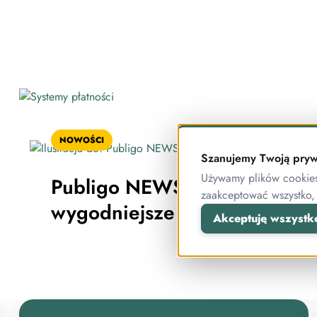
NOWOŚCI
Szanujemy Twoją pryw
Używamy plików cookies 
Publigo NEWS: BLIK w koszy
zaakceptować wszystko,
wygodniejsze zakupy w Publi
Akceptuję wszystk