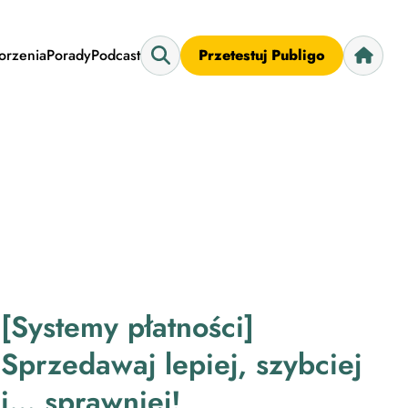
worzenia
Porady
Podcast
Przetestuj Publigo
[Systemy płatności]
Sprzedawaj lepiej, szybciej
i… sprawniej!