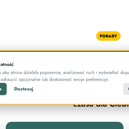
PORADY
NOWOŚCI
atność
aby strona działała poprawnie, analizować ruch i wyświetlać dop
ku – jeszcze
 odrzucić opcjonalne lub dostosować swoje preferencje.
Publigo NEWS:
go!
o
Dostosuj
do subskrypcji
czasu dla Ciebi