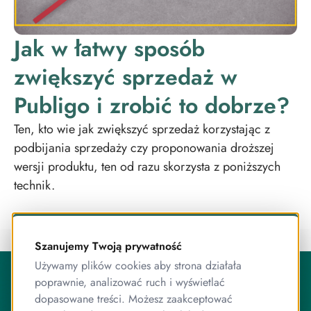
Jak w łatwy sposób
zwiększyć sprzedaż w
Publigo i zrobić to dobrze?
Ten, kto wie jak zwiększyć sprzedaż korzystając z
podbijania sprzedaży czy proponowania droższej
wersji produktu, ten od razu skorzysta z poniższych
technik.
Szanujemy Twoją prywatność
O Publigo
Używamy plików cookies aby strona działała
poprawnie, analizować ruch i wyświetlać
Publigo to rozwiązanie opracowane przez stabilny
zespół przyjaciół, którzy jednocześnie są ekspertami od
dopasowane treści. Możesz zaakceptować