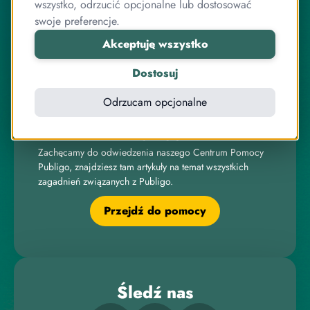
programowania.
wszystko, odrzucić opcjonalne lub dostosować
swoje preferencje.
Pracujemy razem od lat, zarówno przy systemie
sprzedaży kursów, jak i wielu innych projektach
Akceptuję wszystko
związanych z internetem, IT, elektroniką czy sprzedażą
online.
Dostosuj
Odrzucam opcjonalne
Pomoc
Zachęcamy do odwiedzenia naszego Centrum Pomocy
Publigo, znajdziesz tam artykuły na temat wszystkich
zagadnień związanych z Publigo.
Przejdź do pomocy
Śledź nas