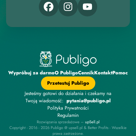
Wypróbuj za darmo
O Publigo
Cennik
Kontakt
Pomoc
Przetestuj Publigo
Jesteśmy gotowi do działania i czekamy na
Twoją wiadomość:
pytania@publigo.pl
Polityka Prywatności
Regulamin
Rozwiązania sprzedażowe –
upSell.pl
Copyright - 2016 - 2026 Publigo @ upsell.pl & Better Profits - Wszelkie
prawa zastrzeżone.