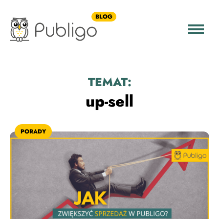
BLOG
TEMAT:
up-sell
PORADY