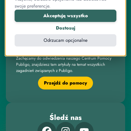
Pracujemy razem od lat, zarówno przy systemie
swoje preferencje.
sprzedaży kursów, jak i wielu innych projektach
Akceptuję wszystko
związanych z internetem, IT, elektroniką czy sprzedażą
online.
Dostosuj
Odrzucam opcjonalne
Pomoc
Zachęcamy do odwiedzenia naszego Centrum Pomocy
Publigo, znajdziesz tam artykuły na temat wszystkich
zagadnień związanych z Publigo.
Przejdź do pomocy
Śledź nas