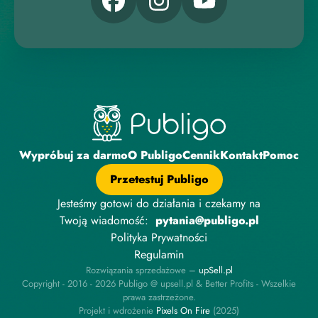
Wypróbuj za darmo
O Publigo
Cennik
Kontakt
Pomoc
Przetestuj Publigo
Jesteśmy gotowi do działania i czekamy na
Twoją wiadomość:
pytania@publigo.pl
Polityka Prywatności
Regulamin
Rozwiązania sprzedażowe –
upSell.pl
Copyright - 2016 - 2026 Publigo @ upsell.pl & Better Profits - Wszelkie
prawa zastrzeżone.
Projekt i wdrożenie
P
i
x
e
l
s
O
n
F
i
r
e
(2025)