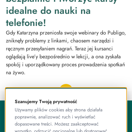
idealne do nauki na
telefonie!
Gdy Katarzyna przeniosła swoje webinary do Publigo,
zniknęły problemy z linkami, chaosem narzędzi i
ręcznym przesyłaniem nagrań. Teraz jej kursanci
oglądają live’y bezpośrednio w lekcji, a ona zyskała
spokój i uporządkowany proces prowadzenia spotkań
na żywo.
Szanujemy Twoją prywatność
O Publigo
Używamy plików cookies aby strona działała
Publigo to rozwiązanie opracowane przez stabilny
poprawnie, analizować ruch i wyświetlać
zespół przyjaciół, którzy jednocześnie są ekspertami od
dopasowane treści. Możesz zaakceptować
programowania.
wszystko, odrzucić opcjonalne lub dostosować