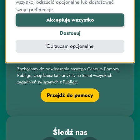
programowania.
wszystko, odrzucić opcjonalne lub dostosować
swoje preferencje.
Pracujemy razem od lat, zarówno przy systemie
sprzedaży kursów, jak i wielu innych projektach
Akceptuję wszystko
związanych z internetem, IT, elektroniką czy sprzedażą
online.
Dostosuj
Odrzucam opcjonalne
Pomoc
Zachęcamy do odwiedzenia naszego Centrum Pomocy
Publigo, znajdziesz tam artykuły na temat wszystkich
zagadnień związanych z Publigo.
Przejdź do pomocy
Śledź nas