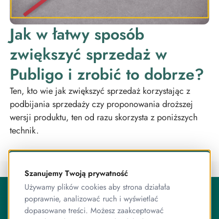
Jak w łatwy sposób
zwiększyć sprzedaż w
Publigo i zrobić to dobrze?
Ten, kto wie jak zwiększyć sprzedaż korzystając z
podbijania sprzedaży czy proponowania droższej
wersji produktu, ten od razu skorzysta z poniższych
technik.
Szanujemy Twoją prywatność
O Publigo
Używamy plików cookies aby strona działała
poprawnie, analizować ruch i wyświetlać
Publigo to rozwiązanie opracowane przez stabilny
zespół przyjaciół, którzy jednocześnie są ekspertami od
dopasowane treści. Możesz zaakceptować