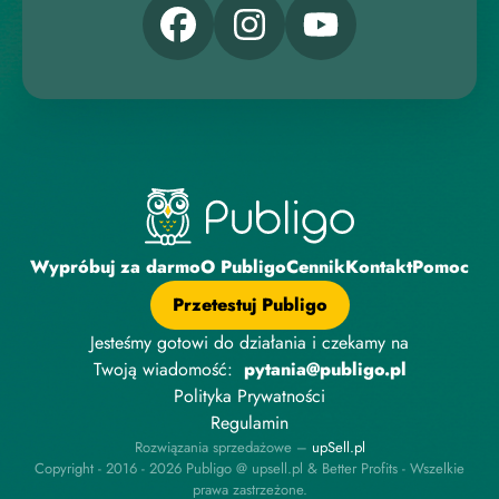
Wypróbuj za darmo
O Publigo
Cennik
Kontakt
Pomoc
Przetestuj Publigo
Jesteśmy gotowi do działania i czekamy na
Twoją wiadomość:
pytania@publigo.pl
Polityka Prywatności
Regulamin
Rozwiązania sprzedażowe –
upSell.pl
Copyright - 2016 - 2026 Publigo @ upsell.pl & Better Profits - Wszelkie
prawa zastrzeżone.