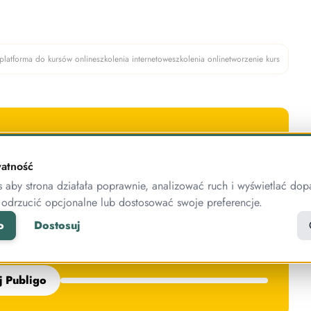
platforma do kursów online
szkolenia internetowe
szkolenia online
tworzenie kurs
ie!
atność
 nas sprawdzić!
aby strona działała poprawnie, analizować ruch i wyświetlać dop
zekonać się, że warto z nami współpracować.
 odrzucić opcjonalne lub dostosować swoje preferencje.
o
Dostosuj
ACJA GRATIS
WSPARCIE GRATIS
j Publigo