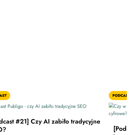
AST
PODCAST
dcast #21] Czy AI zabiło tradycyjne
[Podca
O?