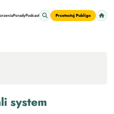
worzenia
Porady
Podcast
Przetestuj Publigo
i system