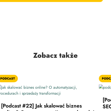
Zobacz także
PODCAST
PODC
[Po
[Podcast #22] Jak skalować biznes
SE