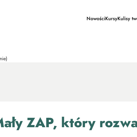
Nowości
Kursy
Kulisy t
ły ZAP, który rozwal