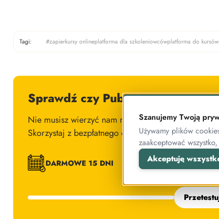
Tagi:
#zapier
kursy online
platforma dla szkoleniowców
platforma do kursów
Sprawdź czy Publigo jest dla Cieb
Szanujemy Twoją pryw
Nie musisz wierzyć nam na słowo, ponieważ możesz
Używamy plików cookies 
Skorzystaj z bezpłatnego okresu próbnego, żeby pr
zaakceptować wszystko,
Akceptuję wszystk
DARMOWE 15 DNI
INSTAL
Przetestu