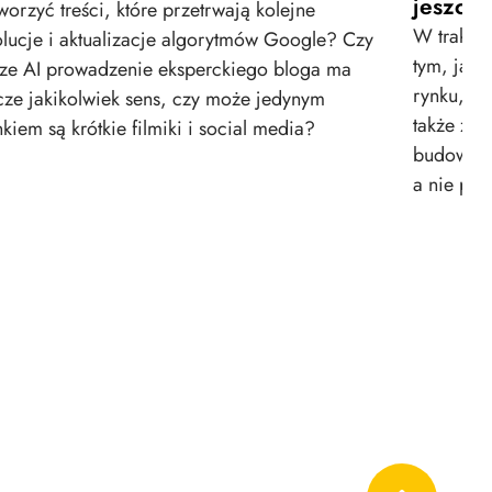
jeszcze
tworzyć treści, które przetrwają kolejne
W trakci
lucje i aktualizacje algorytmów Google? Czy
tym, jak
ze AI prowadzenie eksperckiego bloga ma
rynku, że
cze jakikolwiek sens, czy może jedynym
także zwr
nkiem są krótkie filmiki i social media?
budowania
a nie prz