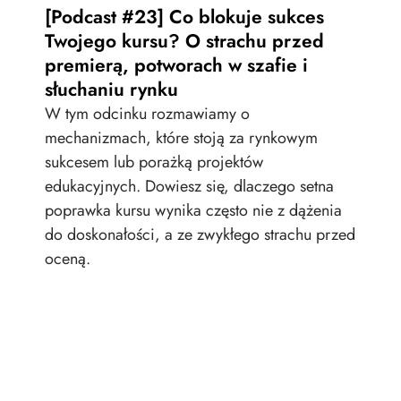
[Podcast #23] Co blokuje sukces
onl
Twojego kursu? O strachu przed
pr
premierą, potworach w szafie i
tra
słuchaniu rynku
Jak
W tym odcinku rozmawiamy o
zat
mechanizmach, które stoją za rynkowym
skal
sukcesem lub porażką projektów
nie
edukacyjnych. Dowiesz się, dlaczego setna
wie
poprawka kursu wynika często nie z dążenia
zao
do doskonałości, a ze zwykłego strachu przed
oceną.