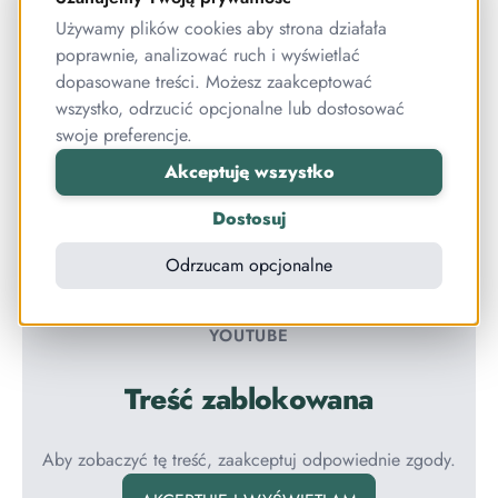
Używamy plików cookies aby strona działała
Linki do miejsc, o których mówiliśmy w
poprawnie, analizować ruch i wyświetlać
podcaście:
dopasowane treści. Możesz zaakceptować
wszystko, odrzucić opcjonalne lub dostosować
Instagram Natalii >>>
TUTAJ
<<<
swoje preferencje.
Strona z kursami i ebookami Natalii >>>
TUTAJ
Akceptuję wszystko
<<<
Dostosuj
Lekcja pokazowa z kursu Natalii
Odrzucam opcjonalne
YOUTUBE
Treść zablokowana
Aby zobaczyć tę treść, zaakceptuj odpowiednie zgody.