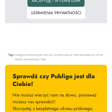
AKCEPTUJĘ I WYŚWIETLAM
USTAWIENIA PRYWATNOŚCI
Tagi:
instagram
instastory
jak tworzyć kursy
kursy
kursy internetowe
kursy online
natalia sheveleva
wp idea
Sprawdź czy Publigo jest dla
Ciebie!
Nie musisz wierzyć nam na słowo, ponieważ
możesz nas sprawdzić!
Skorzystaj z bezpłatnego okresu próbnego,