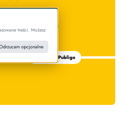
DARMOWE 15 DNI
INSTALACJA GRATIS
asowane treści. Możesz
WSPARCIE GRATIS
Odrzucam opcjonalne
Przetestuj Publigo