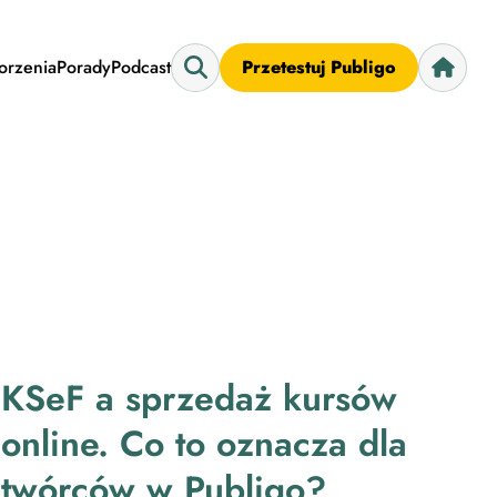
worzenia
Porady
Podcast
Przetestuj Publigo
KSeF a sprzedaż kursów
online. Co to oznacza dla
twórców w Publigo?