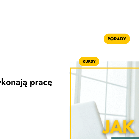
PORADY
KURSY
ykonają pracę