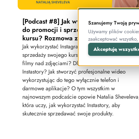
[Podcast #8] Jak wykorzystać Instagram
Szanujemy Twoją pryw
do promocji i sprzedaży swojego
Używamy plików cookies 
kursu? Rozmowa z Natalią Sheveleva
zaakceptować wszystko,
Jak wykorzystać Instagram do promocji i
Akceptuję wszystk
sprzedaży swojego kursu? Jaką przewagę mają
filmy nad zdjęciami? Dlaczego warto nagrywać
Instastory? Jak stworzyć profesjonalne wideo
wykorzystując do tego wyłącznie telefon i
darmowe aplikacje? O tym wszystkim w
najnowszym podcaście opowie Natalia Sheveleva
która uczy, jak wykorzystać Instastory, aby
skutecznie sprzedawać swoje produkty.