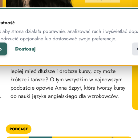
[Podcast #7] Zdradza, jak tworzy i
atność
sprzedaje swoje kursy! Rozmowa z
aby strona działała poprawnie, analizować ruch i wyświetlać dop
Anną Szpyt
 odrzucić opcjonalne lub dostosować swoje preferencje.
Jak wykorzystać ruch organiczny w budowaniu
o
Dostosuj
swojego biznesu? Dlaczego Youtube to idealne
narzędzie do promocji i sprzedaży kursów? Czy
lepiej mieć dłuższe i droższe kursy, czy może
krótsze i tańsze? O tym wszystkim w najnowszym
podcaście opowie Anna Szpyt, która tworzy kursy
,
do nauki języka angielskiego dla wzrokowców.
PODCAST