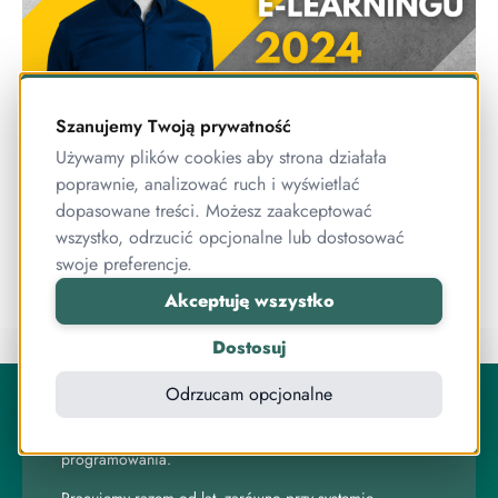
Szanujemy Twoją prywatność
Używamy plików cookies aby strona działała
Jaka będzie edukacja
poprawnie, analizować ruch i wyświetlać
przyszłości? Trendy w e-
dopasowane treści. Możesz zaakceptować
wszystko, odrzucić opcjonalne lub dostosować
learningu 2024!
swoje preferencje.
Akceptuję wszystko
Dostosuj
O Publigo
Odrzucam opcjonalne
Publigo to rozwiązanie opracowane przez stabilny
zespół przyjaciół, którzy jednocześnie są ekspertami od
programowania.