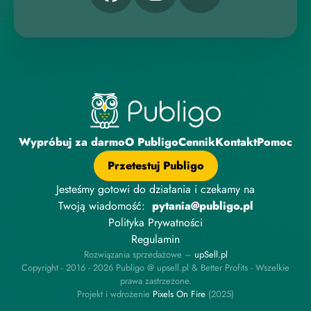
Wypróbuj za darmo
O Publigo
Cennik
Kontakt
Pomoc
Przetestuj Publigo
Jesteśmy gotowi do działania i czekamy na
Twoją wiadomość:
pytania@publigo.pl
Polityka Prywatności
Regulamin
Rozwiązania sprzedażowe –
upSell.pl
Copyright - 2016 - 2026 Publigo @ upsell.pl & Better Profits - Wszelkie
prawa zastrzeżone.
Projekt i wdrożenie
P
i
x
e
l
s
O
n
F
i
r
e
(2025)