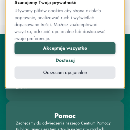
Szanujemy Twoją prywatność
Publigo 6.7!
Używamy plików cookies aby strona działała
poprawnie, analizować ruch i wyświetlać
dopasowane treści. Możesz zaakceptować
wszystko, odrzucić opcjonalne lub dostosować
O Publigo
swoje preferencje.
Publigo to rozwiązanie opracowane przez stabilny
Akceptuję wszystko
zespół przyjaciół, którzy jednocześnie są ekspertami od
programowania.
Dostosuj
Pracujemy razem od lat, zarówno przy systemie
Odrzucam opcjonalne
sprzedaży kursów, jak i wielu innych projektach
związanych z internetem, IT, elektroniką czy sprzedażą
online.
Pomoc
Zachęcamy do odwiedzenia naszego Centrum Pomocy
Publigo, znajdziesz tam artykuły na temat wszystkich