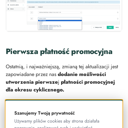
Pierwsza płatność promocyjna
Ostatnią, i najważniejszą, zmianą tej aktualizacji jest
zapowiadane przez nas
dodanie możliwości
utworzenia pierwsze
j
płatności promocyjnej
dla okresu cyklicznego.
Ta funkcja to prawdziwy kąsek! Umożliwia tworzenie
tzw.
okresów testowych,
gdzie możesz zaoferować
Szanujemy Twoją prywatność
tygodniowy dostęp do kursu za np. 1zł. Jeżeli kursant
Używamy plików cookies aby strona działała
zdecyduje się na kontynuację kursu, wówczas po
poprawnie, analizować ruch i wyświetlać