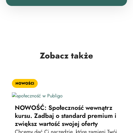
Zobacz także
NOWOŚCI
KUR
NOWOŚĆ: Społeczność wewnątrz
Ja
kursu. Zadbaj o standard premium i
pł
zwiększ wartość swojej oferty
dl
sp
Chcemy dać Ci narzędzie, które zamieni Twój