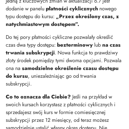
Jedną z kluczowych zmian w aktualizacji 6.7 jest
dodanie w panelu
płatności cyklicznych
nowego
typu dostępu do kursu:
„Przez określony czas, z
natychmiastowym dostępem”.
Do tej pory płatności cykliczne pozwalały określić
czas dwa typy dostępu:
bezterminowy
lub
na czas
trwania subskrypcji
. Nowa funkcja to prawdziwy
złoty środek pomiędzy tymi dwoma opcjami. Pozwala
ona na
samodzielne określenie czasu dostępu
do kursu
, uniezależniając go od trwania
subskrypcji.
Co to oznacza dla Ciebie?
Jeśli na przykład w
swoich kursach korzystasz z płatności cyklicznych i
sprzedajesz swój kurs w formie comiesięcznej
subskrypcji przez 12 miesięcy, od teraz możesz
samodzielnie ustalić własny okres dostępu. Nie