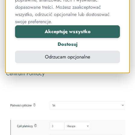
zakończeniu okresu promocyjnego, automatycznie
dopasowane treści. Możesz zaakceptować
zostanie mu naliczona standardowa opłata. Gdy
wszystko, odrzucić opcjonalne lub dostosować
swoje preferencje.
kursant będzie chciał anulować subskrypcję, dokona
tego w swoim panelu kursanta.
Akceptuję wszystko
To dopiero prawdziwe morze możliwości!
Dostosuj
Odrzucam opcjonalne
Jak skonfigurować okres testowy?
Więcej
informacji znajdują się w
artykule dostępnym w
Centrum Pomocy