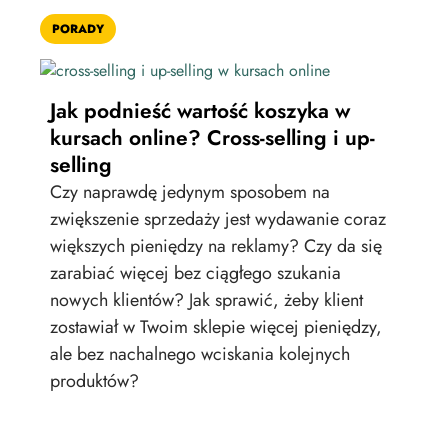
PORADY
NOW
Jak podnieść wartość koszyka w
NO
kursach online? Cross-selling i up-
ku
selling
zwi
Czy naprawdę jedynym sposobem na
Chc
zwiększenie sprzedaży jest wydawanie coraz
kur
większych pieniędzy na reklamy? Czy da się
mod
zarabiać więcej bez ciągłego szukania
zap
nowych klientów? Jak sprawić, żeby klient
wsp
zostawiał w Twoim sklepie więcej pieniędzy,
spr
ale bez nachalnego wciskania kolejnych
produktów?