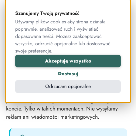
Żeby zacząć, potrzebujemy od Ciebie dwóch rzeczy:
adresu e-mail i numeru telefonu.
Szanujemy Twoją prywatność
Używamy plików cookies aby strona działała
Adres e-mail jest konieczny, bo to właśnie tam:
poprawnie, analizować ruch i wyświetlać
dopasowane treści. Możesz zaakceptować
wyślemy dane dostępowe do konta testowego,
wszystko, odrzucić opcjonalne lub dostosować
dostaniesz link do logowania,
swoje preferencje.
potwierdzisz założenie konta.
Akceptuję wszystko
Dostosuj
Numer telefonu potrzebny jest na wypadek sytuacji, w
których coś wymaga szybkiej reakcji i mail mógłby
Odrzucam opcjonalne
zginąć w skrzynce. Na przykład wtedy, gdy pojawi się
problem z płatnością albo coś ważnego dzieje się na
koncie. Tylko w takich momentach. Nie wysyłamy
reklam ani wiadomości marketingowych.