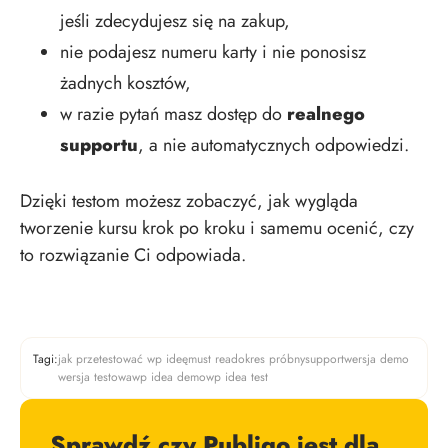
jeśli zdecydujesz się na zakup,
nie podajesz numeru karty i nie ponosisz
żadnych kosztów,
w razie pytań masz dostęp do
realnego
supportu
, a nie automatycznych odpowiedzi.
Dzięki testom możesz zobaczyć, jak wygląda
tworzenie kursu krok po kroku i samemu ocenić, czy
to rozwiązanie Ci odpowiada.
Tagi:
jak przetestować wp ideę
must read
okres próbny
support
wersja demo
wersja testowa
wp idea demo
wp idea test
Sprawdź czy Publigo jest dla