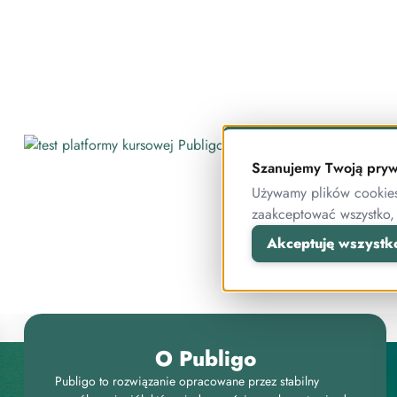
Szanujemy Twoją pryw
Używamy plików cookies 
KURSY
zaakceptować wszystko,
Akceptuję wszystk
Jak 
O Publigo
Publigo to rozwiązanie opracowane przez stabilny