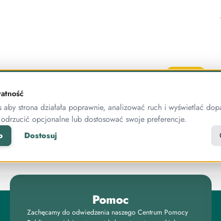
PORADY
atność
aby strona działała poprawnie, analizować ruch i wyświetlać dop
 odrzucić opcjonalne lub dostosować swoje preferencje.
o
Dostosuj
zrobić wersję demo kursu w Publig
Pomoc
Zachęcamy do odwiedzenia naszego Centrum Pomocy