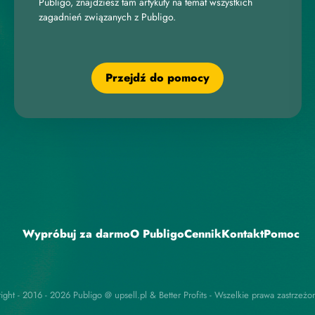
Publigo, znajdziesz tam artykuły na temat wszystkich
zagadnień związanych z Publigo.
Przejdź do pomocy
Wypróbuj za darmo
O Publigo
Cennik
Kontakt
Pomoc
ight - 2016 - 2026 Publigo @ upsell.pl & Better Profits - Wszelkie prawa zastrzeżo