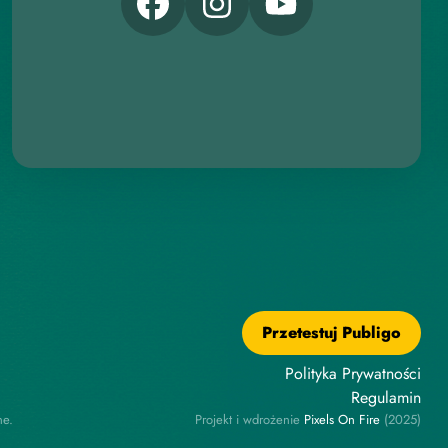
Przetestuj Publigo
Polityka Prywatności
Regulamin
ne.
Projekt i wdrożenie
P
i
x
e
l
s
O
n
F
i
r
e
(2025)