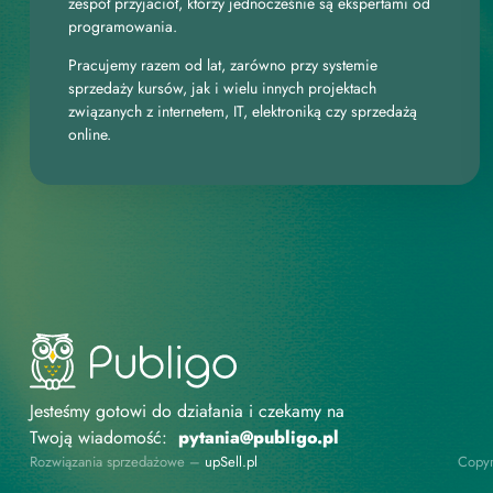
zespół przyjaciół, którzy jednocześnie są ekspertami od
programowania.
Pracujemy razem od lat, zarówno przy systemie
sprzedaży kursów, jak i wielu innych projektach
związanych z internetem, IT, elektroniką czy sprzedażą
online.
Jesteśmy gotowi do działania i czekamy na
Twoją wiadomość:
pytania@publigo.pl
Rozwiązania sprzedażowe –
upSell.pl
Copyr