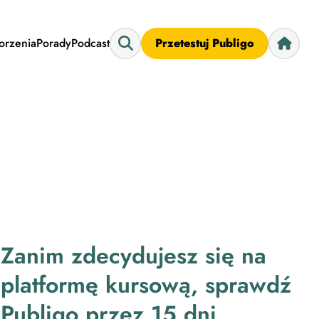
worzenia
Porady
Podcast
Przetestuj Publigo
Zanim zdecydujesz się na
platformę kursową, sprawdź
Publigo przez 15 dni