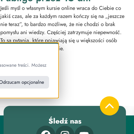
Jeśli myśl o własnym kursie online wraca do Ciebie co
jakiś czas, ale za każdym razem kończy się na „jeszcze
nie teraz”, to bardzo możliwe, że nie chodzi o brak
pomysłu ani wiedzy. Częściej zatrzymuje niepewność.
To są pytania, które pojawiają się u większości osób
myślących o własnym kursie.
asowane treści. Możesz
Odrzucam opcjonalne
o?
Śledź nas