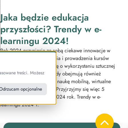
Jaka będzie edukacja
przyszłości? Trendy w e-
learningu 2024!
Rok 2024 przyniesie ze sobą ciekawe innowacje w
dziedzinie metod nauczania i prowadzenia kursów
online. Najwięcej mówi się o wykorzystaniu sztucznej
asowane treści. Możesz
inteligencji, ale nowe trendy obejmują również
poszerzenie grywalizacji, naukę mobilną, wirtualne
klasy, czy micro-learning. Przyjrzyjmy się więc 5
Odrzucam opcjonalne
trendom w e-lerningu na 2024 rok. Trendy w e-
learningu 2024 1.