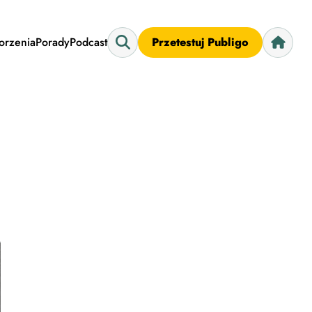
worzenia
Porady
Podcast
Przetestuj Publigo