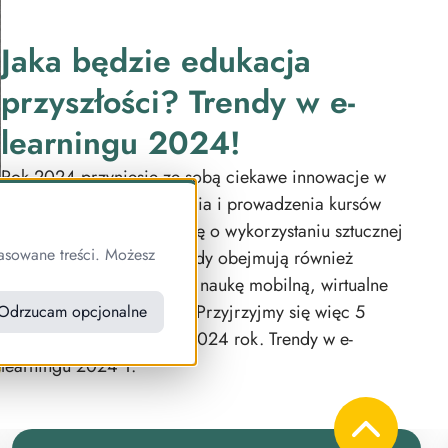
Jaka będzie edukacja
przyszłości? Trendy w e-
learningu 2024!
Rok 2024 przyniesie ze sobą ciekawe innowacje w
dziedzinie metod nauczania i prowadzenia kursów
online. Najwięcej mówi się o wykorzystaniu sztucznej
asowane treści. Możesz
inteligencji, ale nowe trendy obejmują również
poszerzenie grywalizacji, naukę mobilną, wirtualne
klasy, czy micro-learning. Przyjrzyjmy się więc 5
Odrzucam opcjonalne
trendom w e-lerningu na 2024 rok. Trendy w e-
learningu 2024 1.