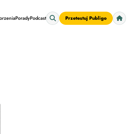
worzenia
Porady
Podcast
Przetestuj Publigo