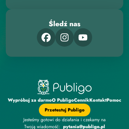
Śledź nas
Wypróbuj za darmo
O Publigo
Cennik
Kontakt
Pomoc
Przetestuj Publigo
Jesteśmy gotowi do działania i czekamy na
Twoją wiadomość:
pytania@publigo.pl