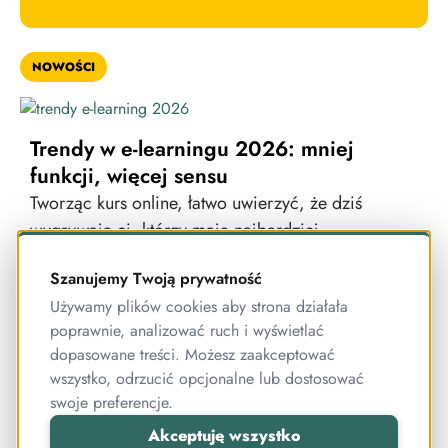
NOWOŚCI
Trendy w e-learningu 2026: mniej
funkcji, więcej sensu
Tworząc kurs online, łatwo uwierzyć, że dziś
wygrywają ci, którzy mają najbardziej
zaawansowane rozwiązania, najwięcej funkcji i
Szanujemy Twoją prywatność
najbardziej rozbudowane systemy. Tylko że rynek
Używamy plików cookies aby strona działała
pokazuje coś zupełnie innego.
poprawnie, analizować ruch i wyświetlać
dopasowane treści. Możesz zaakceptować
wszystko, odrzucić opcjonalne lub dostosować
PORADY
swoje preferencje.
Akceptuję wszystko