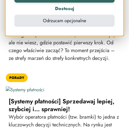
Jak zacząć zarabiać na wiedzy w 2026
Dostosuj
roku – bez presji i wielkich inwestycji!
Jest taki moment, w którym marzenie o własnym
Odrzucam opcjonalne
produkcie przestaje być tylko miłą myślą. Zaczyna
domagać się działania. Wiesz, że chcesz ruszyć,
ale nie wiesz, gdzie postawić pierwszy krok. Od
czego właściwie zacząć? To moment przejścia –
ze strefy marzeń do strefy konkretnych decyzji.
PORADY
[Systemy płatności] Sprzedawaj lepiej,
szybciej i… sprawniej!
Wybór operatora płatności (tzw. bramki) to jedna z
kluczowych decyzji technicznych. Na rynku jest