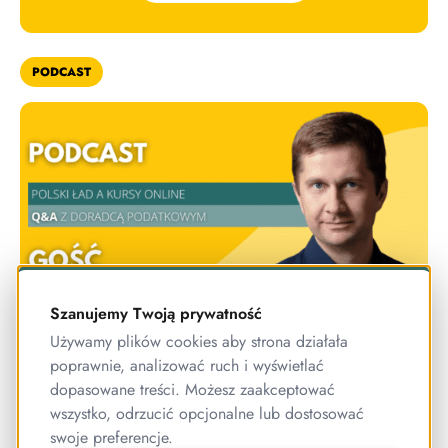
PODCAST
Szanujemy Twoją prywatność
Używamy plików cookies aby strona działała
[Podcast #15] Polski Ład a kursy online
poprawnie, analizować ruch i wyświetlać
– Q&A z doradcą podatkowym
dopasowane treści. Możesz zaakceptować
Michałem Wilkiem
wszystko, odrzucić opcjonalne lub dostosować
swoje preferencje.
Czy twórcy kursów online skorzystają na Polskim