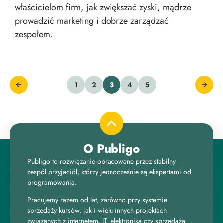
właścicielom firm, jak zwiększać zyski, mądrze
prowadzić marketing i dobrze zarządzać
zespołem.
1
2
3
4
5
O Publigo
Publigo to rozwiązanie opracowane przez stabilny
zespół przyjaciół, którzy jednocześnie są ekspertami od
programowania.
Pracujemy razem od lat, zarówno przy systemie
sprzedaży kursów, jak i wielu innych projektach
związanych z internetem, IT, elektroniką czy sprzedażą