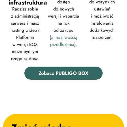
infrastruktura
dostęp
do wszystkich
Radzisz sobie
do nowych
ustawień
z administracją
wersji i wsparcia
i możliwość
serwera i masz
na rok
instalowania
hosting wideo?
od zakupu
dodatkowych
Platforma
(
z możliwością
rozszerzeń.
w wersji BOX
przedłużenia
).
może być tym
czego szukasz.
Zobacz PUBLIGO BOX