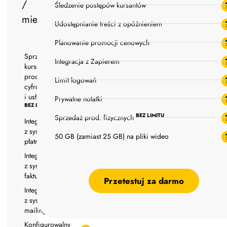
/
Śledzenie postępów kursantów
mies.
Udostępnianie treści z opóźnieniem
Planowanie promocji cenowych
Sprzedaż
Integracja z Zapierem
kursów,
prod.
Limit logowań
cyfrowych
i usług
Prywatne notatki
BEZ LIMITU
BEZ LIMITU
Sprzedaż prod. fizycznych
Integracja
z systemami
50 GB (zamiast 25 GB) na pliki wideo
płatności
Integracja
z systemami
fakturującymi
Przetestuj za darmo
Integracja
z systemami
mailingowymi
Konfigurowalny