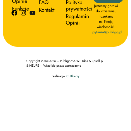
Opinie
FAQ
Polityka
Jesteśmy gotowi
Funkcje
prywatności
Kontakt
do działania,
Regulamin
i czekamy
Opinii
na Twoją
wiadomość.
pytania@publigo.pl
Copyright 2016-2026 – Publigo™ & WP Idea & upsell.pl
& NEURE – Wszelkie prawa zastrzezone
realizacja:
CUTberry