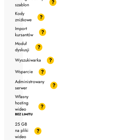
szablon
Kody
zniżkowe
Import
kursantów
Moduł
dyskusji
Wyszukiwarka
Wsparcie
Administrowany
serwer
Własny
hosting
wideo
BEZ LIMITU
25 GB
na pliki
wideo