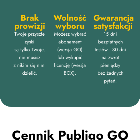
Brak
Wolność
Gwarancja
prowizji
wyboru
satysfakcji
Twoje przyszłe
Możesz wybrać
15 dni
zyski
abonament
bezpłatnych
są tylko Twoje,
(wersja GO)
testów i 30 dni
nie musisz
lub wykupić
na zwrot
z nikim się nimi
licencję (wersja
pieniędzy
dzielić.
BOX).
bez żadnych
pytań.
Cennik Publigo GO