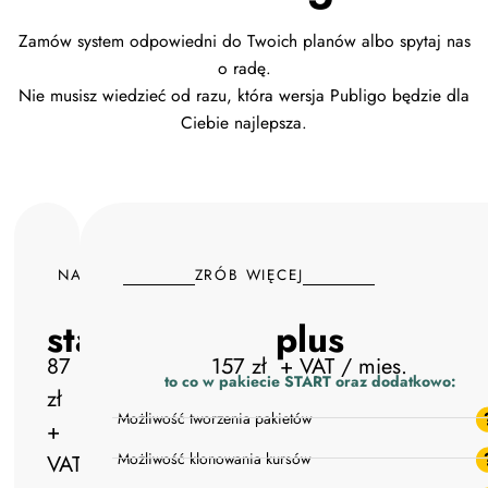
Zamów system odpowiedni do Twoich planów albo spytaj nas
o radę.
Nie musisz wiedzieć od razu, która wersja Publigo będzie dla
Ciebie najlepsza.
NA POCZĄTEK
ZRÓB WIĘCEJ
start
plus
87
157 zł + VAT / mies.
to co w pakiecie START oraz dodatkowo:
zł
Możliwość tworzenia pakietów
+
Możliwość klonowania kursów
VAT