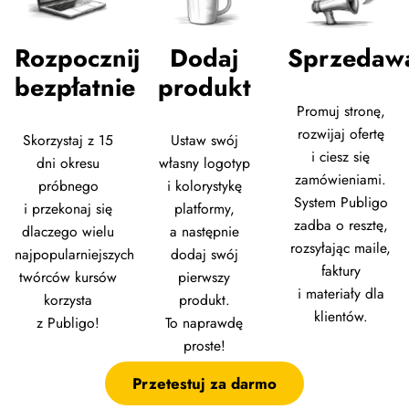
Rozpocznij
Dodaj
Sprzedaw
bezpłatnie
produkt
Promuj stronę,
rozwijaj ofertę
Skorzystaj z 15
Ustaw swój
i ciesz się
dni okresu
własny logotyp
zamówieniami.
próbnego
i kolorystykę
System Publigo
i przekonaj się
platformy,
zadba o resztę,
dlaczego wielu
a następnie
rozsyłając maile,
najpopularniejszych
dodaj swój
faktury
twórców kursów
pierwszy
i materiały dla
korzysta
produkt.
klientów.
z Publigo!
To naprawdę
proste!
Przetestuj za darmo