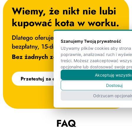
Wiemy, że nikt nie lubi
kupować kota w worku. ​
Dlatego oferujemy Ci całkowicie
Szanujemy Twoją prywatność
bezpłatny, 15-dniowy okres testowy.
Używamy plików cookies aby strona 
poprawnie, analizować ruch i wyświ
Bez żadnych zobowiązań ani umowy!
treści. Możesz zaakceptować wszyst
opcjonalne lub dostosować swoje pre
Akceptuję wszystk
Przetestuj za darmo
Dostosuj
Odrzucam opcjonal
FAQ