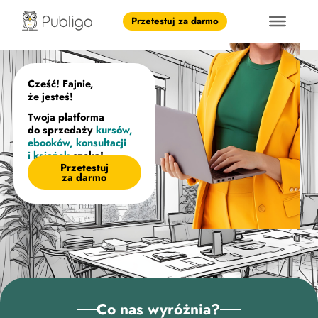
Przetestuj za darmo
Cześć! Fajnie,
że jesteś!
Twoja platforma
do sprzedaży
kursów,
ebooków, konsultacji
i
książek
czeka!
Przetestuj
za darmo
Co nas wyróżnia?