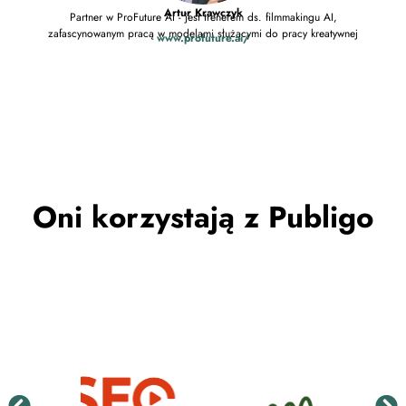
Trener
Artur Krawczyk
Partner w ProFuture AI - jest trenerem ds. filmmakingu AI,
zafascynowanym pracą w modelami służącymi do pracy kreatywnej
www.profuture.ai/
Oni korzystają z Publigo