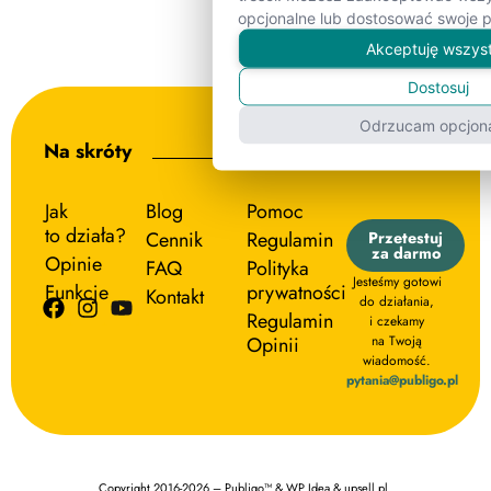
opcjonalne lub dostosować swoje p
Akceptuję wszys
Dostosuj
Odrzucam opcjon
Na skróty
Jak
Blog
Pomoc
to działa?
Cennik
Regulamin
Przetestuj
za darmo
Opinie
FAQ
Polityka
Jesteśmy gotowi
Funkcje
prywatności
Kontakt
do działania,
Regulamin
i czekamy
Opinii
na Twoją
wiadomość.
pytania@publigo.pl
Copyright 2016-2026 – Publigo™ & WP Idea & upsell.pl