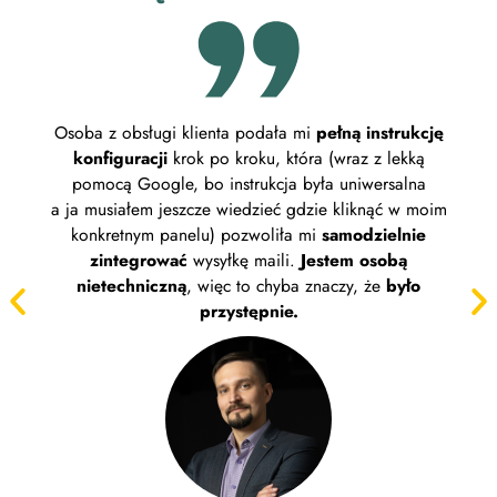
Osoba z obsługi klienta podała mi
pełną instrukcję
Pl
konfiguracji
krok po kroku, która (wraz z lekką
wyg
pomocą Google, bo instrukcja była uniwersalna
Zakł
a ja musiałem jeszcze wiedzieć gdzie kliknąć w moim
z 
konkretnym panelu) pozwoliła mi
samodzielnie
wybi
zintegrować
wysyłkę maili.
Jestem osobą
uprz
nietechniczną
, więc to chyba znaczy, że
było
przystępnie.